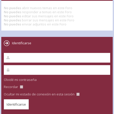
No puedes
abrir nuevos temas en este Foro
No puedes
responder a temas en este Foro
No puedes
editar sus mensajes en este Foro
No puedes
borrar sus mensajes en este Foro
No puedes
enviar adjuntos en este Foro
Identificarse
Olvidé mi contraseña
Recordar
Ocultar mi estado de conexión en esta sesión