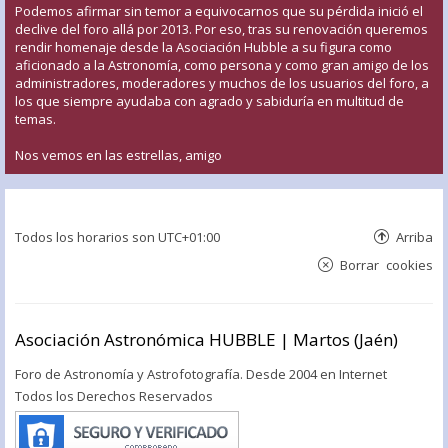
Podemos afirmar sin temor a equivocarnos que su pérdida inició el
declive del foro allá por 2013. Por eso, tras su renovación queremos
rendir homenaje desde la Asociación Hubble a su figura como
aficionado a la Astronomía, como persona y como gran amigo de los
administradores, moderadores y muchos de los usuarios del foro, a
los que siempre ayudaba con agrado y sabiduría en multitud de
temas.
Nos vemos en las estrellas, amigo
Todos los horarios son
UTC+01:00
Arriba
Borrar cookies
Asociación Astronómica HUBBLE | Martos (Jaén)
Foro de Astronomía y Astrofotografía. Desde 2004 en Internet
Todos los Derechos Reservados