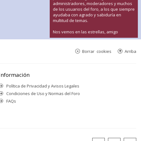
administradores, moderadores y muchos
de los usuarios del foro, a los que siempre
ayudaba con agrado y sabiduría en
multitud de temas.
Nos vemos en las estrellas, amigo
Borrar cookies
Arriba
Información
Política de Privacidad y Avisos Legales
Condiciones de Uso y Normas del Foro
FAQs