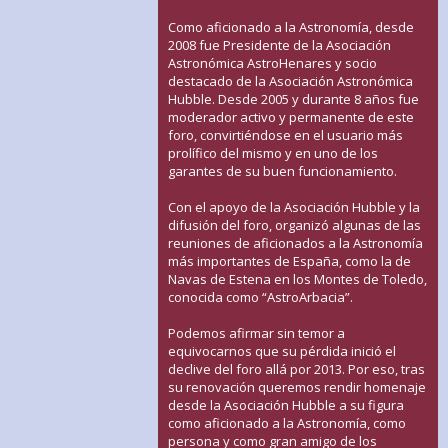
Como aficionado a la Astronomía, desde
2008 fue Presidente de la Asociación
Astronómica AstroHenares y socio
destacado de la Asociación Astronómica
Hubble. Desde 2005 y durante 8 años fue
moderador activo y permanente de este
foro, convirtiéndose en el usuario más
prolífico del mismo y en uno de los
garantes de su buen funcionamiento.
Con el apoyo de la Asociación Hubble y la
difusión del foro, organizó algunas de las
reuniones de aficionados a la Astronomía
más importantes de España, como la de
Navas de Estena en los Montes de Toledo,
conocida como “AstroArbacia”.
Podemos afirmar sin temor a
equivocarnos que su pérdida inició el
declive del foro allá por 2013. Por eso, tras
su renovación queremos rendir homenaje
desde la Asociación Hubble a su figura
como aficionado a la Astronomía, como
persona y como gran amigo de los