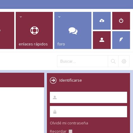
enlaces rápidos
foro
Identificarse
Olvidé mi contraseña
Recordar