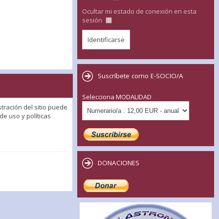
Ocultar mi estado de conexión en esta
sesión
Suscríbete como E-SOCIO/A
Selecciona MODALIDAD
tración del sitio puede
e uso y políticas
DONACIONES