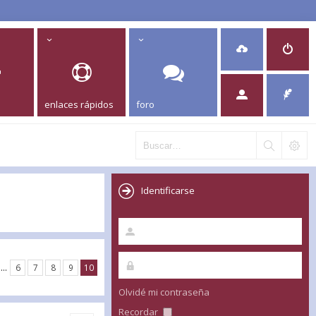
enlaces rápidos
foro
Identificarse
…
6
7
8
9
10
Olvidé mi contraseña
Recordar