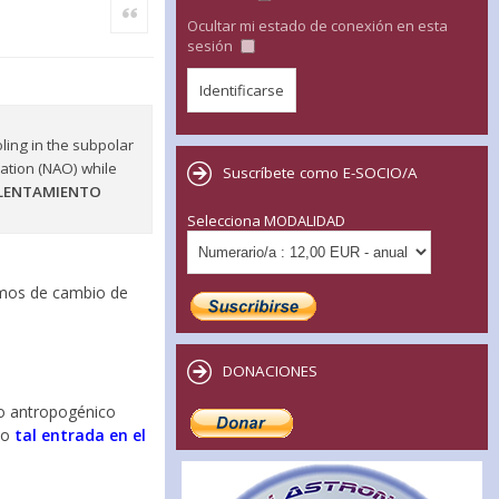
Citar
Ocultar mi estado de conexión en esta
sesión
oling in the subpolar
lation (NAO) while
Suscríbete como E-SOCIO/A
ALENTAMIENTO
Selecciona MODALIDAD
ismos de cambio de
DONACIONES
nto antropogénico
do
tal entrada en el