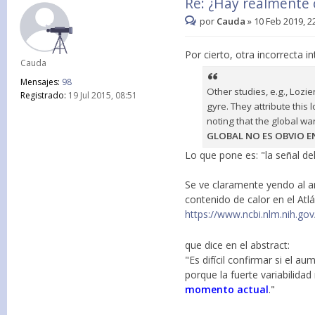
Re: ¿Hay realmente 
por
Cauda
»
10 Feb 2019, 2
Por cierto, otra incorrecta i
Cauda
Mensajes:
98
Other studies, e.g., Lozi
Registrado:
19 Jul 2015, 08:51
gyre. They attribute this
noting that the global wa
GLOBAL NO ES OBVIO EN
Lo que pone es: "la señal de
Se ve claramente yendo al ar
contenido de calor en el Atl
https://www.ncbi.nlm.nih.g
que dice en el abstract:
"Es difícil confirmar si el 
porque la fuerte variabilidad
momento actual
."