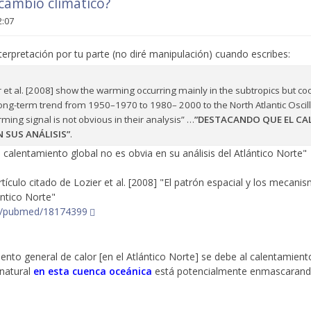
cambio climático?
2:07
nterpretación por tu parte (no diré manipulación) cuando escribes:
er et al. [2008] show the warming occurring mainly in the subtropics but co
 long-term trend from 1950–1970 to 1980– 2000 to the North Atlantic Oscil
rming signal is not obvious in their analysis” …
”DESTACANDO QUE EL C
 SUS ANÁLISIS”
.
l calentamiento global no es obvia en su análisis del Atlántico Norte"
tículo citado de Lozier et al. [2008] "El patrón espacial y los mecan
ántico Norte"
ov/pubmed/18174399
aumento general de calor [en el Atlántico Norte] se debe al calentamie
 natural
en esta cuenca oceánica
está potencialmente enmascaran