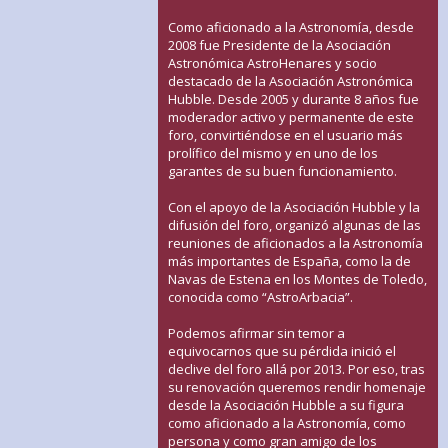
Como aficionado a la Astronomía, desde
2008 fue Presidente de la Asociación
Astronómica AstroHenares y socio
destacado de la Asociación Astronómica
Hubble. Desde 2005 y durante 8 años fue
moderador activo y permanente de este
foro, convirtiéndose en el usuario más
prolífico del mismo y en uno de los
garantes de su buen funcionamiento.
Con el apoyo de la Asociación Hubble y la
difusión del foro, organizó algunas de las
reuniones de aficionados a la Astronomía
más importantes de España, como la de
Navas de Estena en los Montes de Toledo,
conocida como “AstroArbacia”.
Podemos afirmar sin temor a
equivocarnos que su pérdida inició el
declive del foro allá por 2013. Por eso, tras
su renovación queremos rendir homenaje
desde la Asociación Hubble a su figura
como aficionado a la Astronomía, como
persona y como gran amigo de los