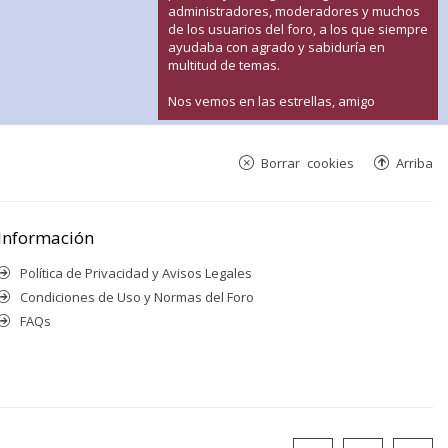
administradores, moderadores y muchos
de los usuarios del foro, a los que siempre
ayudaba con agrado y sabiduría en
multitud de temas.
Nos vemos en las estrellas, amigo
Borrar cookies
Arriba
Información
Política de Privacidad y Avisos Legales
Condiciones de Uso y Normas del Foro
FAQs