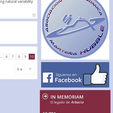
g natural variability
…
6
7
8
9
10
Ir a
IN MEMORIAM
El legado de
Arbacia