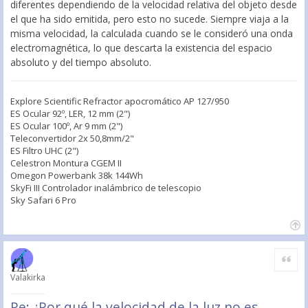
diferentes dependiendo de la velocidad relativa del objeto desde
el que ha sido emitida, pero esto no sucede. Siempre viaja a la
misma velocidad, la calculada cuando se le consideró una onda
electromagnética, lo que descarta la existencia del espacio
absoluto y del tiempo absoluto.
Explore Scientific Refractor apocromático AP 127/950
ES Ocular 92º, LER, 12 mm (2")
ES Ocular 100º, Ar 9 mm (2")
Teleconvertidor 2x 50,8mm/2"
ES Filtro UHC (2")
Celestron Montura CGEM II
Omegon Powerbank 38k 144Wh
SkyFi III Controlador inalámbrico de telescopio
Sky Safari 6 Pro
Citar
Valakirka
Re: ¿Por qué la velocidad de la luz no es