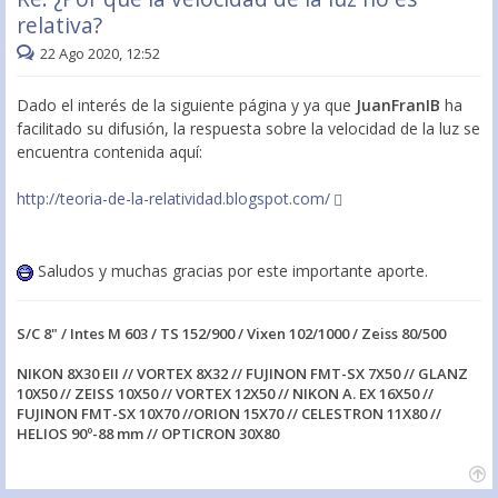
relativa?
22 Ago 2020, 12:52
Dado el interés de la siguiente página y ya que
JuanFranIB
ha
facilitado su difusión, la respuesta sobre la velocidad de la luz se
encuentra contenida aquí:
http://teoria-de-la-relatividad.blogspot.com/
Saludos y muchas gracias por este importante aporte.
S/C 8" / Intes M 603 / TS 152/900 / Vixen 102/1000 / Zeiss 80/500
NIKON 8X30 EII // VORTEX 8X32 // FUJINON FMT-SX 7X50 // GLANZ
10X50 // ZEISS 10X50 // VORTEX 12X50 // NIKON A. EX 16X50 //
FUJINON FMT-SX 10X70 //ORION 15X70 // CELESTRON 11X80 //
HELIOS 90º-88 mm // OPTICRON 30X80