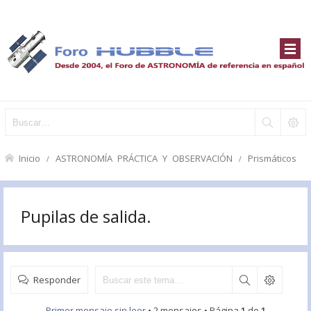
Inicio
ASTRONOMÍA PRÁCTICA Y OBSERVACIÓN
Prismáticos
Pupilas de salida.
Responder
Primer mensaje sin leer
• 2 mensajes • Página
1
de
1