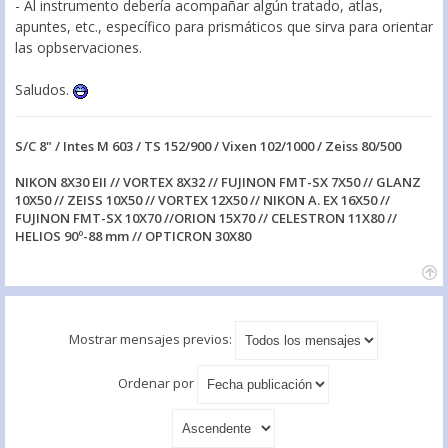
- Al instrumento debería acompañar algún tratado, atlas,
apuntes, etc., específico para prismáticos que sirva para orientar
las opbservaciones.
Saludos.
S/C 8" / Intes M 603 / TS 152/900 / Vixen 102/1000 / Zeiss 80/500
NIKON 8X30 EII // VORTEX 8X32 // FUJINON FMT-SX 7X50 // GLANZ
10X50 // ZEISS 10X50 // VORTEX 12X50 // NIKON A. EX 16X50 //
FUJINON FMT-SX 10X70 //ORION 15X70 // CELESTRON 11X80 //
HELIOS 90º-88 mm // OPTICRON 30X80
Mostrar mensajes previos:
Ordenar por