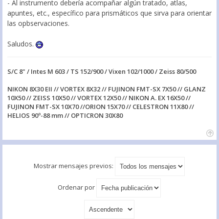
- Al instrumento debería acompañar algún tratado, atlas,
apuntes, etc., específico para prismáticos que sirva para orientar
las opbservaciones.
Saludos.
S/C 8" / Intes M 603 / TS 152/900 / Vixen 102/1000 / Zeiss 80/500
NIKON 8X30 EII // VORTEX 8X32 // FUJINON FMT-SX 7X50 // GLANZ
10X50 // ZEISS 10X50 // VORTEX 12X50 // NIKON A. EX 16X50 //
FUJINON FMT-SX 10X70 //ORION 15X70 // CELESTRON 11X80 //
HELIOS 90º-88 mm // OPTICRON 30X80
Mostrar mensajes previos:
Ordenar por