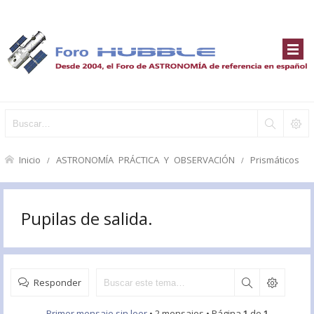
Inicio
ASTRONOMÍA PRÁCTICA Y OBSERVACIÓN
Prismáticos
Pupilas de salida.
Responder
Primer mensaje sin leer
• 2 mensajes • Página
1
de
1