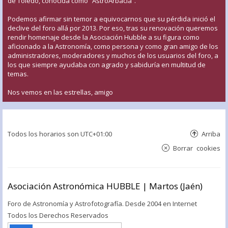
de Toledo, conocida como “AstroArbacia”.
Podemos afirmar sin temor a equivocarnos que su pérdida inició el
declive del foro allá por 2013. Por eso, tras su renovación queremos
rendir homenaje desde la Asociación Hubble a su figura como
aficionado a la Astronomía, como persona y como gran amigo de los
administradores, moderadores y muchos de los usuarios del foro, a
los que siempre ayudaba con agrado y sabiduría en multitud de
temas.
Nos vemos en las estrellas, amigo
Todos los horarios son
UTC+01:00
Arriba
Borrar cookies
Asociación Astronómica HUBBLE | Martos (Jaén)
Foro de Astronomía y Astrofotografía. Desde 2004 en Internet
Todos los Derechos Reservados