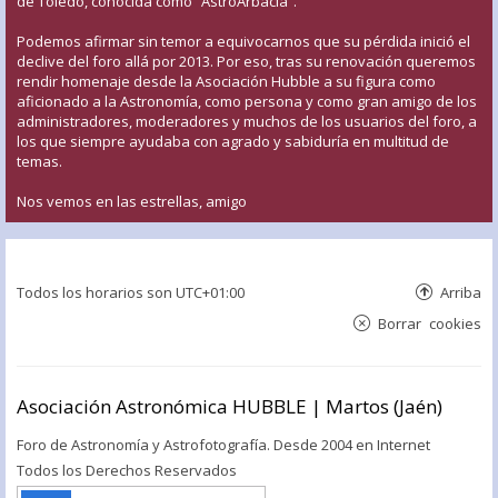
de Toledo, conocida como “AstroArbacia”.
Podemos afirmar sin temor a equivocarnos que su pérdida inició el
declive del foro allá por 2013. Por eso, tras su renovación queremos
rendir homenaje desde la Asociación Hubble a su figura como
aficionado a la Astronomía, como persona y como gran amigo de los
administradores, moderadores y muchos de los usuarios del foro, a
los que siempre ayudaba con agrado y sabiduría en multitud de
temas.
Nos vemos en las estrellas, amigo
Todos los horarios son
UTC+01:00
Arriba
Borrar cookies
Asociación Astronómica HUBBLE | Martos (Jaén)
Foro de Astronomía y Astrofotografía. Desde 2004 en Internet
Todos los Derechos Reservados