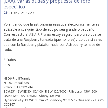
(EAA). Varias dudas y propuesta de foro
específico
01 Dic 2021, 17:29
Yo entiendo que la astronomía easistida electronicamente es
aplicable a cualquier tipo de equipo sea grande o pequeño.
Con respecto al ASIAIR Pro no estoy seguro, pero creo que se
trata de una Raspberry tuneada (que no lo se)... Lo que si se es
que con la Raspberry plataformada con Astroberry te hace de
todo.
Saludos
Luis
NEQ6-Pro II Tunnig
NEQ6-Pro salidas
Vixen SP Esp32Goto
SC 9,25" - SW ED80 - 80/400 - R SW 120/1000 - R Bresser 150/1200
QSI583WS - ASI 174MM - Sbony 305 Pro
Hyperion 24 y 13, WO 15mm 72º - Svbony 9mm 68º - Omegon 2x ED 2" -
CCDT67