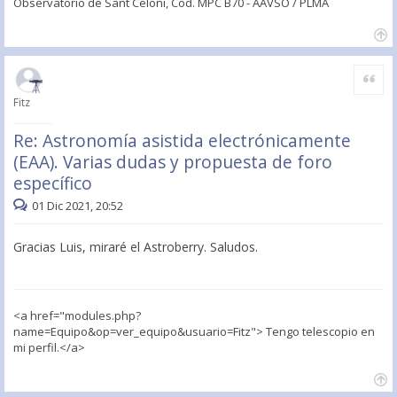
Observatorio de Sant Celoni, Cod. MPC B70 - AAVSO / PLMA
Citar
Fitz
Re: Astronomía asistida electrónicamente
(EAA). Varias dudas y propuesta de foro
específico
01 Dic 2021, 20:52
Gracias Luis, miraré el Astroberry. Saludos.
<a href="modules.php?
name=Equipo&op=ver_equipo&usuario=Fitz"> Tengo telescopio en
mi perfil.</a>