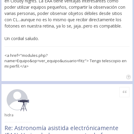
en Cloudy nights. La EAA tiene ventajas interesantes como
poder utilizar equipos pequeños, compartir la observación con
varias personas, poder observar objetos débiles desde sitios
con CL...aunque no es lo mismo que recibir directamente los
fotones en nuestra retina, ya lo se, jaja...pero es compatible.
Un cordial saludo.
<a href="modules.php?
name=Equipo&op=ver_equipo&usuario=Fitz"> Tengo telescopio en
mi perfil.</a>
Citar
hidra
Re: Astronomía asistida electrónicamente