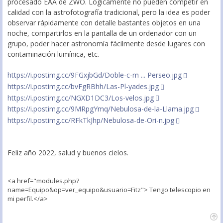
procesado EAA de ZWO. Lógicamente no pueden competir en
calidad con la astrofotografía tradicional, pero la idea es poder
observar rápidamente con detalle bastantes objetos en una
noche, compartirlos en la pantalla de un ordenador con un
grupo, poder hacer astronomía fácilmente desde lugares con
contaminación lumínica, etc.
https://i.postimg.cc/9FGxjbGd/Doble-c-m ... Perseo.jpg
https://i.postimg.cc/bvFgRBhh/Las-Pl-yades.jpg
https://i.postimg.cc/NGXD1DC3/Los-velos.jpg
https://i.postimg.cc/9MRpgYmq/Nebulosa-de-la-Llama.jpg
https://i.postimg.cc/RFkTkJhp/Nebulosa-de-Ori-n.jpg
Feliz año 2022, salud y buenos cielos.
<a href="modules.php?
name=Equipo&op=ver_equipo&usuario=Fitz"> Tengo telescopio en
mi perfil.</a>