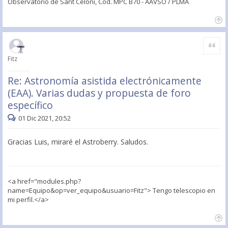
Observatorio de Sant Celoni, Cod. MPC B70 - AAVSO / PLMA
Citar
Fitz
Re: Astronomía asistida electrónicamente
(EAA). Varias dudas y propuesta de foro
específico
01 Dic 2021, 20:52
Gracias Luis, miraré el Astroberry. Saludos.
<a href="modules.php?
name=Equipo&op=ver_equipo&usuario=Fitz"> Tengo telescopio en
mi perfil.</a>