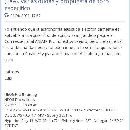
(EAA). Varias dudas y propuesta de foro
específico
01 Dic 2021, 17:29
Yo entiendo que la astronomía easistida electronicamente es
aplicable a cualquier tipo de equipo sea grande o pequeño.
Con respecto al ASIAIR Pro no estoy seguro, pero creo que se
trata de una Raspberry tuneada (que no lo se)... Lo que si se es
que con la Raspberry plataformada con Astroberry te hace de
todo.
Saludos
Luis
NEQ6-Pro II Tunnig
NEQ6-Pro salidas
Vixen SP Esp32Goto
SC 9,25" - SW ED80 - 80/400 - R SW 120/1000 - R Bresser 150/1200
QSI583WS - ASI 174MM - Sbony 305 Pro
Hyperion 24 y 13, WO 15mm 72º - Svbony 9mm 68º - Omegon 2x ED 2" -
CCDT67