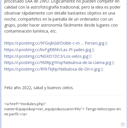
procesado EAA de ZWO. Lógicamente no pueden competir en
calidad con la astrofotografía tradicional, pero la idea es poder
observar rápidamente con detalle bastantes objetos en una
noche, compartirlos en la pantalla de un ordenador con un
grupo, poder hacer astronomía fácilmente desde lugares con
contaminación lumínica, etc.
https://i.postimg.cc/9FGxjbGd/Doble-c-m ... Perseo.jpg
https://i.postimg.cc/bvFgRBhh/Las-Pl-yades.jpg
https://i.postimg.cc/NGXD1DC3/Los-velos.jpg
https://i.postimg.cc/9MRpgYmq/Nebulosa-de-la-Llama.jpg
https://i.postimg.cc/RFkTkJhp/Nebulosa-de-Ori-n.jpg
Feliz año 2022, salud y buenos cielos.
<a href="modules.php?
name=Equipo&op=ver_equipo&usuario=Fitz"> Tengo telescopio en
mi perfil.</a>