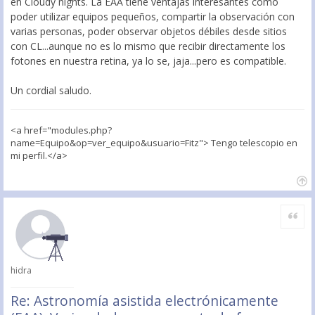
en Cloudy nights. La EAA tiene ventajas interesantes como
poder utilizar equipos pequeños, compartir la observación con
varias personas, poder observar objetos débiles desde sitios
con CL...aunque no es lo mismo que recibir directamente los
fotones en nuestra retina, ya lo se, jaja...pero es compatible.
Un cordial saludo.
<a href="modules.php?
name=Equipo&op=ver_equipo&usuario=Fitz"> Tengo telescopio en
mi perfil.</a>
Citar
hidra
Re: Astronomía asistida electrónicamente