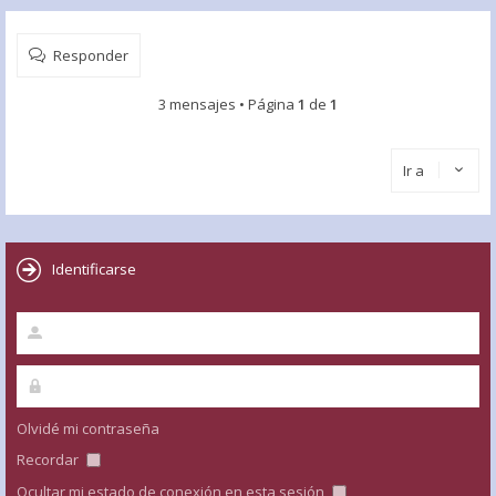
Responder
3 mensajes • Página
1
de
1
Ir a
Identificarse
Olvidé mi contraseña
Recordar
Ocultar mi estado de conexión en esta sesión