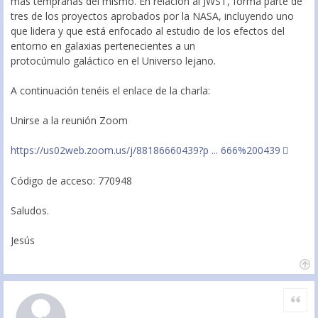
más tempranas del mismo. En relación al JWST, forma parte de
tres de los proyectos aprobados por la NASA, incluyendo uno
que lidera y que está enfocado al estudio de los efectos del
entorno en galaxias pertenecientes a un
protocúmulo galáctico en el Universo lejano.
A continuación tenéis el enlace de la charla:
Unirse a la reunión Zoom
https://us02web.zoom.us/j/88186660439?p ... 666%200439
Código de acceso: 770948
Saludos.
Jesús
Citar