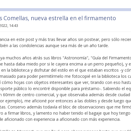
is Comellas, nueva estrella en el firmamento
2022, 14:43
ancia en este post y más tras llevar años sin postear, pero sólo rec
bién a las condolencias aunque sea más de un año tarde.
a muchos años atrás sus libros "Astronomía", "Guía del Firmamento
e hasta daba miedo por si le cayera encima a un perro pequeño), y e
 en la biblioteca y disfrutar del estilo en el que estaban escritos -y có
masiado para poder permitírmelo me fotocopié en la biblioteca los 
sí cómo hojas con objetos interesantes que ver, tirando con eso hast
nsporte público lo encontré disponible para préstamo-. Sabiendo el e
n 60mm de centro comercial, y que observaba además desde ciudad 
r ejemplo), me aficioné por entonces a las dobles y desde luego que 
ntas. Conservo además todavía el bloc de observaciones que me firmó
bro a firmar libros, y lamento no haber tenido el bagaje que hoy ten
de aficionado con experiencia a aficionado con más experiencia.