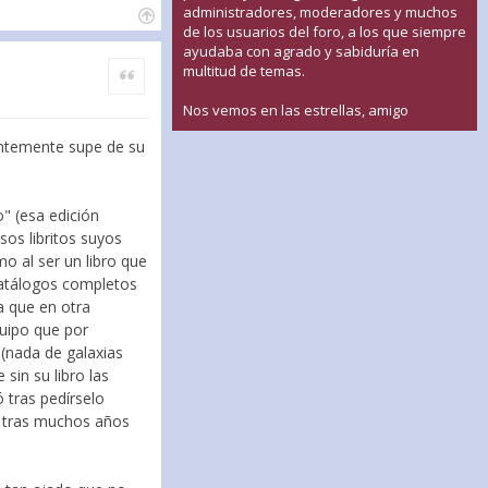
administradores, moderadores y muchos
de los usuarios del foro, a los que siempre
ayudaba con agrado y sabiduría en
Citar
multitud de temas.
Nos vemos en las estrellas, amigo
ientemente supe de su
" (esa edición
sos libritos suyos
mo al ser un libro que
catálogos completos
a que en otra
quipo que por
(nada de galaxias
sin su libro las
 tras pedírselo
go tras muchos años