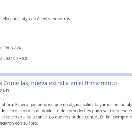
 ella pues, algo de él entre nosotros.
on C8HD AVX
ic 82^ 6,7 + 8,8
is Comellas, nueva estrella en el firmamento
 21:43
 ahora. Espero que perdone que en alguna salida hayamos hecho al
 de ciertos colores de dobles, o de cómo leches pudo ver todo eso c
 el universo a su alcance. Lo que nos podría contar...En fin, siempr
niciaron con su libro.