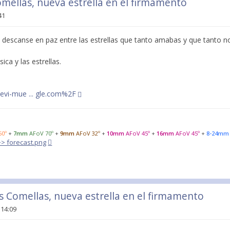
omellas, nueva estrella en el firmamento
41
 descanse en paz entre las estrellas que tanto amabas y que tanto no
sica y las estrellas.
a/sevi-mue ... gle.com%2F
50º
+
7mm
AFoV 70º
+
9mm
AFoV 32º
+
10mm
AFoV 45º
+
16mm
AFoV 45º
+
8-24mm
>>> forecast.png
is Comellas, nueva estrella en el firmamento
 14:09