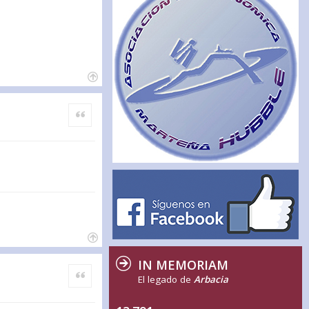
Citar
IN MEMORIAM
Citar
El legado de
Arbacia