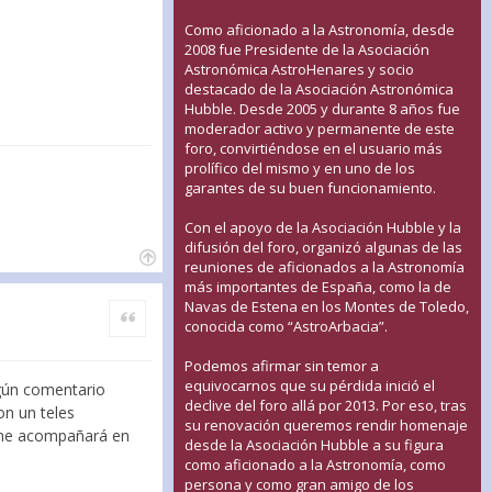
Como aficionado a la Astronomía, desde
2008 fue Presidente de la Asociación
Astronómica AstroHenares y socio
destacado de la Asociación Astronómica
Hubble. Desde 2005 y durante 8 años fue
moderador activo y permanente de este
foro, convirtiéndose en el usuario más
prolífico del mismo y en uno de los
garantes de su buen funcionamiento.
Con el apoyo de la Asociación Hubble y la
difusión del foro, organizó algunas de las
reuniones de aficionados a la Astronomía
más importantes de España, como la de
Navas de Estena en los Montes de Toledo,
Citar
conocida como “AstroArbacia”.
Podemos afirmar sin temor a
equivocarnos que su pérdida inició el
gún comentario
declive del foro allá por 2013. Por eso, tras
on un teles
su renovación queremos rendir homenaje
e me acompañará en
desde la Asociación Hubble a su figura
como aficionado a la Astronomía, como
persona y como gran amigo de los