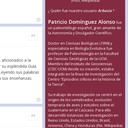
(Foto: Wikipedia)
¿ Quién fue nuestro usuario
Arbacia
?
Patricio Domínguez Alonso
fue
un paleontólogo español, gran amante de
la Astronomía y Divulgador Científico.
Citar
Doctor en Ciencias Biológicas (1999) y
especialista en Biología Evolutiva fue
profesor de Paleontología en la Facultad
de Ciencias Geológicas de la UCM.
 aficionados a la
Miembro del Instituto de Geociencias
 su espléndida Guía
(CSIC-UCM) desde su creación, estaba
 Leyendo sus palabras
integrado en la línea de Investigación del
ía sus enseñanzas.
Centro “Episodios críticos en la historia de
la Tierra”.
Su trabajo de investigación se centró en el
origen de los vertebrados, evolución
temprana de aves y estudios sobre el
cuaternario en el Caúcaso. Para ello
Citar
desarrolló estancias de investigación en
Reino Unido, Estados Unidos, Brasil,
Armenia, China y Honduras (Fte. Wikipedia)