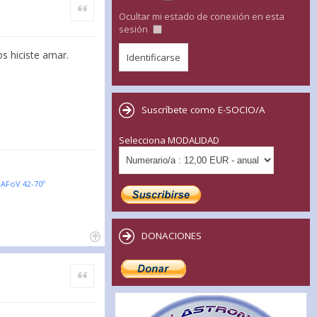
Citar
Ocultar mi estado de conexión en esta
sesión
s hiciste amar.
Suscríbete como E-SOCIO/A
Selecciona MODALIDAD
AFoV 42-70º
DONACIONES
Citar