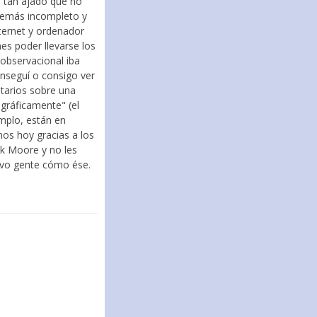
 tan ajado que no
además incompleto y
nternet y ordenador
es poder llevarse los
 observacional iba
nseguí o consigo ver
tarios sobre una
gráficamente" (el
mplo, están en
os hoy gracias a los
ck Moore y no les
tuvo gente cómo ése.