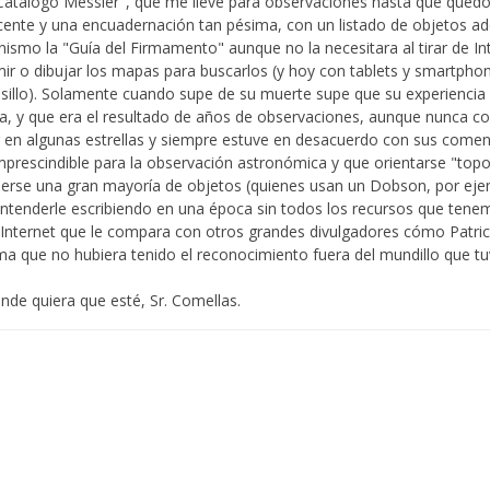
atálogo Messier", que me llevé para observaciones hasta que quedó
 decente y una encuadernación tan pésima, con un listado de objetos 
onismo la "Guía del Firmamento" aunque no la necesitara al tirar de I
ir o dibujar los mapas para buscarlos (y hoy con tablets y smartphon
lsillo). Solamente cuando supe de su muerte supe que su experiencia
a, y que era el resultado de años de observaciones, aunque nunca co
r en algunas estrellas y siempre estuve en desacuerdo con sus comen
mprescindible para la observación astronómica y que orientarse "topo
derse una gran mayoría de objetos (quienes usan un Dobson, por eje
tenderle escribiendo en una época sin todos los recursos que tenem
Internet que le compara con otros grandes divulgadores cómo Patri
tima que no hubiera tenido el reconocimiento fuera del mundillo que 
ónde quiera que esté, Sr. Comellas.