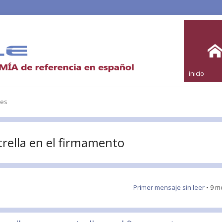
inicio
les
trella en el firmamento
Primer mensaje sin leer
• 9 m