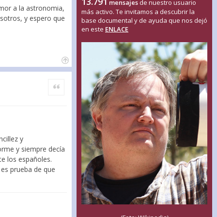
13.791
mensajes
de nuestro usuario
amor a la astronomia,
más activo. Te invitamos a descubrir la
osotros, y espero que
base documental y de ayuda que nos dejó
en este
ENLACE
Citar
cillez y
orme y siempre decía
te los españoles.
o es prueba de que