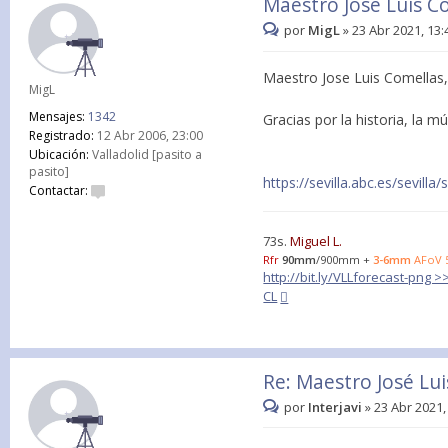
Maestro José Luis C
por
MigL
»
23 Abr 2021, 13:
Maestro Jose Luis Comellas,
MigL
Mensajes:
1342
Gracias por la historia, la mú
Registrado:
12 Abr 2006, 23:00
Ubicación:
Valladolid [pasito a
pasito]
https://sevilla.abc.es/sevill
Contactar:
73s.
Miguel L.
Rfr
90mm
/900mm +
3-6mm
AFoV 
http://bit.ly/VLLforecast-png 
CL
Re: Maestro José Lu
por
Interjavi
»
23 Abr 2021,