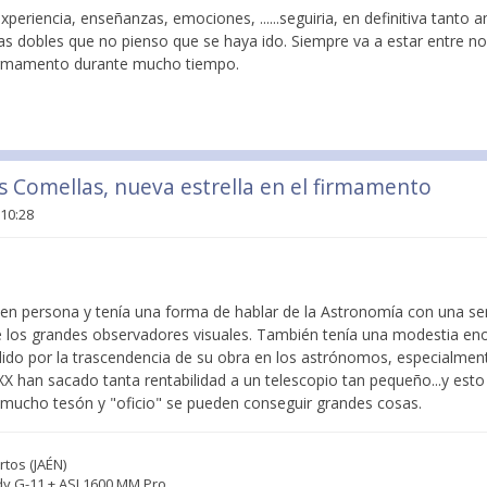
periencia, enseñanzas, emociones, ......seguiria, en definitiva tanto 
las dobles que no pienso que se haya ido. Siempre va a estar entre n
 firmamento durante mucho tiempo.
is Comellas, nueva estrella en el firmamento
 10:28
 en persona y tenía una forma de hablar de la Astronomía con una sen
e los grandes observadores visuales. También tenía una modestia en
ndido por la trascendencia de su obra en los astrónomos, especialmen
XX han sacado tanta rentabilidad a un telescopio tan pequeño...y est
mucho tesón y "oficio" se pueden conseguir grandes cosas.
tos (JAÉN)
dy G-11 + ASI 1600 MM Pro