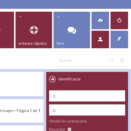
enlaces rápidos
foro
Identificarse
ensajes • Página
1
de
1
Olvidé mi contraseña
Recordar