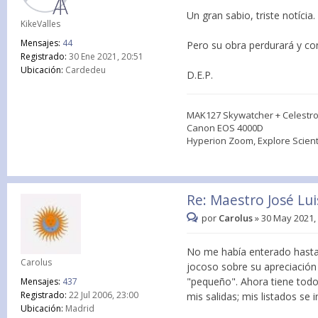
Un gran sabio, triste notícia.
KikeValles
Mensajes:
44
Pero su obra perdurará y con
Registrado:
30 Ene 2021, 20:51
Ubicación:
Cardedeu
D.E.P.
MAK127 Skywatcher + Celestr
Canon EOS 4000D
Hyperion Zoom, Explore Scientif
Re: Maestro José Lu
por
Carolus
»
30 May 2021,
No me había enterado hasta
Carolus
jocoso sobre su apreciación
"pequeño". Ahora tiene todo
Mensajes:
437
Registrado:
22 Jul 2006, 23:00
mis salidas; mis listados se i
Ubicación:
Madrid