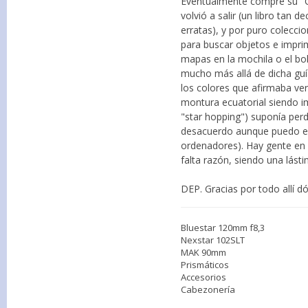
Eventualmente compré su "C
volvió a salir (un libro tan
erratas), y por puro colecci
para buscar objetos e imprim
mapas en la mochila o el bo
mucho más allá de dicha guí
los colores que afirmaba ve
montura ecuatorial siendo i
"star hopping") suponía per
desacuerdo aunque puedo en
ordenadores). Hay gente en 
falta razón, siendo una lás
DEP. Gracias por todo allí d
Bluestar 120mm f8,3
Nexstar 102SLT
MAK 90mm
Prismáticos
Accesorios
Cabezonería