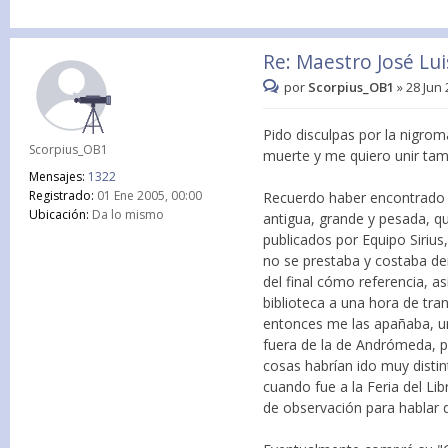
Re: Maestro José Lu
por
Scorpius_OB1
»
28 Jun 
Pido disculpas por la nigrom
Scorpius_OB1
muerte y me quiero unir tam
Mensajes:
1322
Registrado:
01 Ene 2005, 00:00
Recuerdo haber encontrado y
Ubicación:
Da lo mismo
antigua, grande y pesada, qu
publicados por Equipo Sirius,
no se prestaba y costaba de
del final cómo referencia, a
biblioteca a una hora de tra
entonces me las apañaba, u
fuera de la de Andrómeda, po
cosas habrían ido muy disti
cuando fue a la Feria del Li
de observación para hablar 