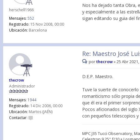
Nos ha dejado tanta Obra, ex
herschell1966
y especialmente a las estrel
sigan editando su guia del
Mensajes:
552
Registrado:
15 Nov 2008, 00:00
Ubicación:
Barcelona
Re: Maestro José Lu
por
thecrow
»
25 Abr 2021,
D.E.P. Maestro.
thecrow
Administrador
Tuve la suerte de conocerlo
romanticismo sólo propia d
Mensajes:
1944
que él era el primer sorpre
Registrado:
14 Dic 2006, 00:00
Pocos aficionados del siglo 
Ubicación:
Martos (JAÉN)
con pequeños telescopios y 
Contactar:
MPC J35 Tucci Observatory, Mar
Celestron 9.25'' f/10 + Losman