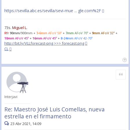
https://sevilla.abc.es/sevilla/sevi-mue ... gle.com%2F
73s.
Miguel L.
Rfr
90mm
/900mm +
3-6mm
AFoV 50º
+
7mm
AFoV 70º
+
9mm
AFoV 32º
+
10mm
AFoV 45º
+
16mm
AFoV 45º
+
8-24mm
AFoV 42-70º
http://bit.ly/VLLforecast-png >>> forecast.png
CL
Citar
Interjavi
Re: Maestro José Luis Comellas, nueva
estrella en el firmamento
23 Abr 2021, 14:09