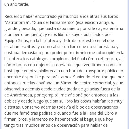
un año tarde.
Recuerdo haber encontrado ya muchos años atrás sus libros
"Astronomía", "Guía del Firmamento" (esa edición antigua,
grande y pesada, que hasta daba miedo por si le cayera encima
a un perro pequeño), y esos libritos suyos publicados por
Equipo Sirius, en la biblioteca y disfrutar del estilo en el que
estaban escritos -y cómo al ser un libro que no se prestaba y
costaba demasiado para poder permitírmelo me fotocopié en la
biblioteca los catálogos completos del final cómo referencia, así
cómo hojas con objetos interesantes que ver, tirando con eso
hasta que en otra biblioteca a una hora de transporte público lo
encontré disponible para préstamo-. Sabiendo el equipo que por
entonces me las apañaba, un 60mm de centro comercial, y que
observaba además desde ciudad (nada de galaxias fuera de la
de Andrómeda, por ejemplo), me aficioné por entonces a las
dobles y desde luego que sin su libro las cosas habrían ido muy
distintas. Conservo además todavía el bloc de observaciones
que me firmó tras pedírselo cuando fue a la Feria del Libro a
firmar libros, y lamento no haber tenido el bagaje que hoy
tengo tras muchos años de observación para hablar de