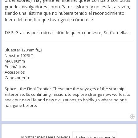
ordenadores). Hay gente en Internet que le compara con otros
grandes divulgadores cómo Patrick Moore y no les falta razón,
siendo una lástima que no hubiera tenido el reconocimiento
fuera del mundillo que tuvo gente cómo ése.
DEP. Gracias por todo allí dónde quiera que esté, Sr. Comellas.
Bluestar 120mm f8,3
Nexstar 102SLT
MAK 90mm
Prismáticos
Accesorios
Cabezonería
Space... the Final Frontier. These are the voyages of the starship
Enterprise. Its continuing mission: to explore strange new worlds, to
seek out new life and new civilizations, to boldly go where no one
has gone before.
Mostrar mensajes previos: