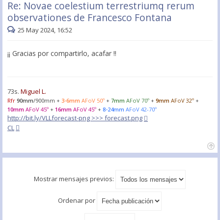
Re: Novae coelestium terrestriumq rerum
observationes de Francesco Fontana
25 May 2024, 16:52
¡¡ Gracias por compartirlo, acafar !!
73s.
Miguel L.
Rfr
90mm
/900mm +
3-6mm
AFoV 50º
+
7mm
AFoV 70º
+
9mm
AFoV 32º
+
10mm
AFoV 45º
+
16mm
AFoV 45º
+
8-24mm
AFoV 42-70º
http://bit.ly/VLLforecast-png >>> forecast.png
CL
Mostrar mensajes previos:
Ordenar por