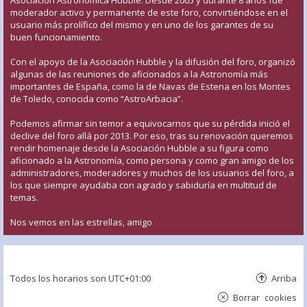
Asociación Astronómica Hubble. Desde 2005 y durante 8 años fue
moderador activo y permanente de este foro, convirtiéndose en el
usuario más prolífico del mismo y en uno de los garantes de su
buen funcionamiento.
Con el apoyo de la Asociación Hubble y la difusión del foro, organizó
algunas de las reuniones de aficionados a la Astronomía más
importantes de España, como la de Navas de Estena en los Montes
de Toledo, conocida como “AstroArbacia”.
Podemos afirmar sin temor a equivocarnos que su pérdida inició el
declive del foro allá por 2013. Por eso, tras su renovación queremos
rendir homenaje desde la Asociación Hubble a su figura como
aficionado a la Astronomía, como persona y como gran amigo de los
administradores, moderadores y muchos de los usuarios del foro, a
los que siempre ayudaba con agrado y sabiduría en multitud de
temas.
Nos vemos en las estrellas, amigo
Todos los horarios son
UTC+01:00
Arriba
Borrar cookies