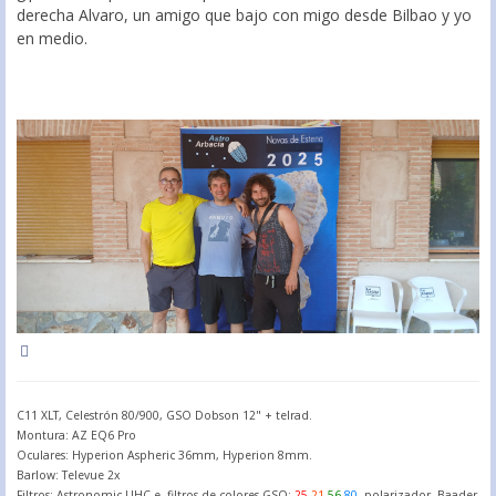
derecha Alvaro, un amigo que bajo con migo desde Bilbao y yo
en medio.
C11 XLT, Celestrón 80/900, GSO Dobson 12" + telrad.
Montura: AZ EQ6 Pro
Oculares: Hyperion Aspheric 36mm, Hyperion 8mm.
Barlow: Televue 2x
Filtros: Astronomic UHC-e, filtros de colores GSO:
25
,
21
,
56
,
80
, polarizador, Baader