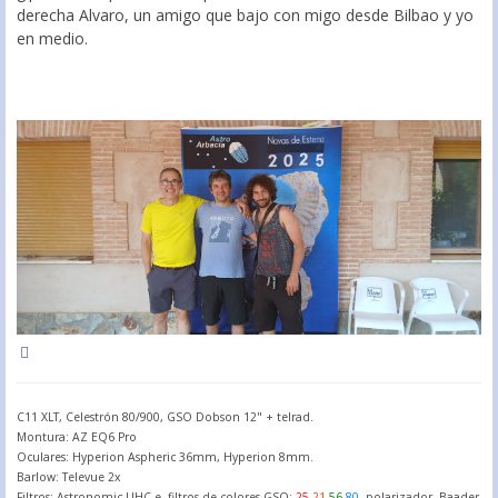
derecha Alvaro, un amigo que bajo con migo desde Bilbao y yo
en medio.
C11 XLT, Celestrón 80/900, GSO Dobson 12" + telrad.
Montura: AZ EQ6 Pro
Oculares: Hyperion Aspheric 36mm, Hyperion 8mm.
Barlow: Televue 2x
Filtros: Astronomic UHC-e, filtros de colores GSO:
25
,
21
,
56
,
80
, polarizador, Baader