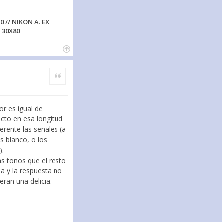
0 // NIKON A. EX
 30X80
Citar
or es igual de
ecto en esa longitud
erente las señales (a
s blanco, o los
).
ás tonos que el resto
ma y la respuesta no
eran una delicia.