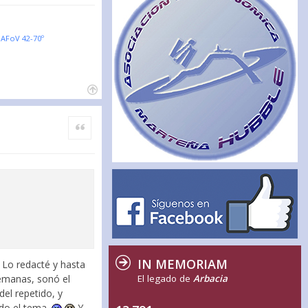
AFoV 42-70º
Citar
IN MEMORIAM
 Lo redacté y hasta
El legado de
Arbacia
semanas, sonó el
del repetido, y
ado el tema.
Y