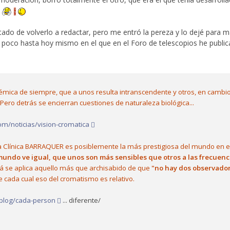
ado de volverlo a redactar, pero me entró la pereza y lo dejé para 
 poco hasta hoy mismo en el que en el Foro de telescopios he public
lémica de siempre, que a unos resulta intranscendente y otros, en cambio
ero detrás se encierran cuestiones de naturaleza biológica...
om/noticias/vision-cromatica
a Clínica BARRAQUER es posiblemente la más prestigiosa del mundo en el
mundo ve igual, que unos son más sensibles que otros a las frecuenci
cá se aplica aquello más que archisabido de que
"no hay dos observador
 de cada cual eso del cromatismo es relativo.
/blog/cada-person
... diferente/