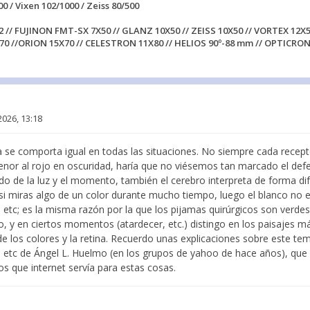
00 / Vixen 102/1000 / Zeiss 80/500
2 // FUJINON FMT-SX 7X50 // GLANZ 10X50 // ZEISS 10X50 // VORTEX 12X5
70 //ORION 15X70 // CELESTRON 11X80 // HELIOS 90º-88 mm // OPTICRON
2026, 13:18
a se comporta igual en todas las situaciones. No siempre cada recept
 menor al rojo en oscuridad, haría que no viésemos tan marcado el def
o de la luz y el momento, también el cerebro interpreta de forma dif
i miras algo de un color durante mucho tiempo, luego el blanco no e
etc; es la misma razón por la que los pijamas quirúrgicos son verdes
, y en ciertos momentos (atardecer, etc.) distingo en los paisajes m
 de los colores y la retina. Recuerdo unas explicaciones sobre este te
lo etc de Ángel L. Huelmo (en los grupos de yahoo de hace años), que 
s que internet servía para estas cosas.