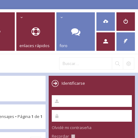
enlaces rápidos
foro
Identificarse
ensajes • Página
1
de
1
Olvidé mi contraseña
Recordar