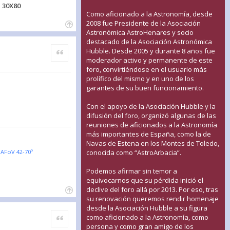
 30X80
Como aficionado a la Astronomía, desde
2008 fue Presidente de la Asociación
Astronómica AstroHenares y socio
destacado de la Asociación Astronómica
Citar
Hubble. Desde 2005 y durante 8 años fue
moderador activo y permanente de este
foro, convirtiéndose en el usuario más
prolífico del mismo y en uno de los
garantes de su buen funcionamiento.
Con el apoyo de la Asociación Hubble y la
difusión del foro, organizó algunas de las
reuniones de aficionados a la Astronomía
más importantes de España, como la de
Navas de Estena en los Montes de Toledo,
conocida como “AstroArbacia”.
AFoV 42-70º
Podemos afirmar sin temor a
equivocarnos que su pérdida inició el
declive del foro allá por 2013. Por eso, tras
su renovación queremos rendir homenaje
desde la Asociación Hubble a su figura
Citar
como aficionado a la Astronomía, como
persona y como gran amigo de los