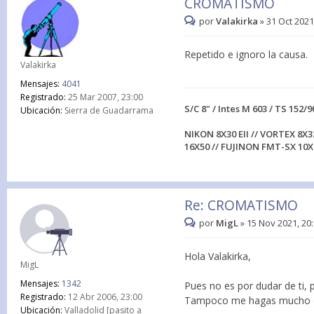
CROMATISMO
por
Valakirka
»
31 Oct 2021
Repetido e ignoro la causa.
Valakirka
Mensajes:
4041
Registrado:
25 Mar 2007, 23:00
S/C 8" / Intes M 603 / TS 152/9
Ubicación:
Sierra de Guadarrama
NIKON 8X30 EII // VORTEX 8X3
16X50 // FUJINON FMT-SX 10X
Re: CROMATISMO
por
MigL
»
15 Nov 2021, 20
Hola Valakirka,
MigL
Mensajes:
1342
Pues no es por dudar de ti, 
Registrado:
12 Abr 2006, 23:00
Tampoco me hagas mucho cas
Ubicación:
Valladolid [pasito a