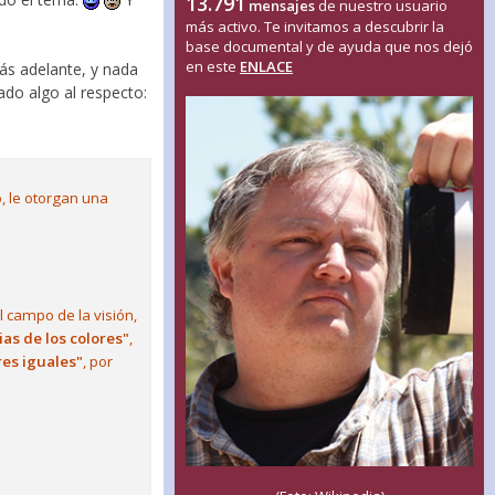
13.791
mensajes
de nuestro usuario
más activo. Te invitamos a descubrir la
base documental y de ayuda que nos dejó
en este
ENLACE
más adelante, y nada
ado algo al respecto:
, le otorgan una
 campo de la visión,
as de los colores"
,
es iguales"
, por