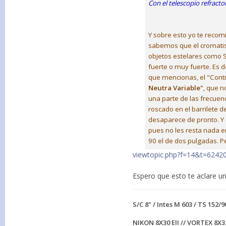
Con el telescopio refrac
Y sobre esto yo te reco
sabemos que el cromatism
objetos estelares como S
fuerte o muy fuerte. Es d
que mencionas, el "Contr
Neutra Variable"
, que n
una parte de las frecuenc
roscado en el barrilete d
desaparece de pronto. Y
pues no les resta nada en
90 el de dos pulgadas. P
viewtopic.php?f=14&t=6242
Espero que esto te aclare u
S/C 8" / Intes M 603 / TS 152/9
NIKON 8X30 EII // VORTEX 8X3