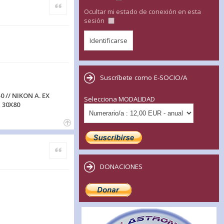
Citar
Ocultar mi estado de conexión en esta
sesión
Suscríbete como E-SOCIO/A
0 // NIKON A. EX
Selecciona MODALIDAD
 30X80
Citar
DONACIONES