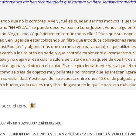
tor acromático me han recomendado que compre un filtro semiapocromatico
miendo que no lo compres. A ver, ¿cuáles pueden ser mis motivos? Pues 
o "EN VISUAL" se puede observar con la Luna, Júpiter, Venus, algo en S
irio, Vega..., etc. ¿Y qué tienen en común todos ellos? Pues que su magn
ecir, en lugar de estar colocando un filtro que introduce coloraciones rar
ast Booster" y alguno más que no me sirven para nada), el que utilizo e
o cambia los colores en nada, y que controla totalmente el cromatismo. S
ias y no deja ver ese color azulón. Se trata de un paquete de dos filtros s
e la diagonal y el otro en el ocular. Éste se gira lentamente hasta que el
 como se trata de objetos muy brillantes no importa que aparezcan lige
 su visibilidad. Y este tipo de filtro cuesta entre unos 45 € el de pulgada 
ero bueno, cada cual es muy libre de gastar en lo que le parezca más op
0
n poco el tema.
00 / Vixen 102/1000 / Zeiss 80/500
2 // FUJINON FMT-SX 7X50 // GLANZ 10X50 // ZEISS 10X50 // VORTEX 12X5