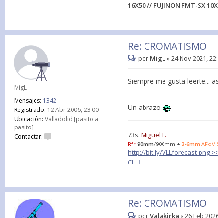
16X50 // FUJINON FMT-SX 10X
Re: CROMATISMO
por
MigL
»
24 Nov 2021, 22
Siempre me gusta leerte... a
MigL
Mensajes:
1342
Un abrazo
Registrado:
12 Abr 2006, 23:00
Ubicación:
Valladolid [pasito a
pasito]
73s.
Miguel L.
Contactar:
Rfr
90mm
/900mm +
3-6mm
AFoV 
http://bit.ly/VLLforecast-png 
CL
Re: CROMATISMO
por
Valakirka
»
26 Feb 2026