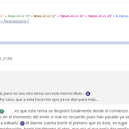
50º
+
7mm
AFoV 70º
+
9mm
AFoV 32º
+
10mm
AFoV 45º
+
16mm
AFoV 45º
+
8-24mm
>>> forecast.png
, 21:59
i, pero no veo otro tema con este mismo título...
caso, que a esta hora mis ojos ya no dan para más...
, es que este tema se despistó totalmente desde el comienzo.
arlo en el momento del envío si mal no recuerdo pues han pasado ya 
 a editarlo.
Al darme cuenta borré el primero que es éste, en lugar 
moderación, borró totalmente el otro, que era el que tenía desarroll