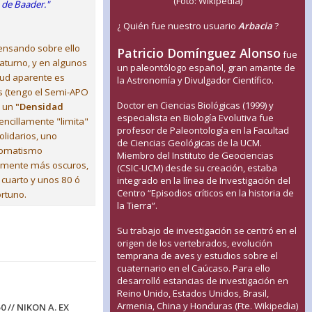
(Foto: Wikipedia)
 de Baader."
¿ Quién fue nuestro usuario
Arbacia
?
pensando sobre ello
Patricio Domínguez Alonso
fue
aturno, y en algunos
un paleontólogo español, gran amante de
itud aparente es
la Astronomía y Divulgador Científico.
as (tengo el Semi-APO
Doctor en Ciencias Biológicas (1999) y
s un
"Densidad
especialista en Biología Evolutiva fue
encillamente "limita"
profesor de Paleontología en la Facultad
olidarios, uno
de Ciencias Geológicas de la UCM.
 cromatismo
Miembro del Instituto de Geociencias
ramente más oscuros,
(CSIC-UCM) desde su creación, estaba
y cuarto y unos 80 ó
integrado en la línea de Investigación del
Centro “Episodios críticos en la historia de
ortuno.
la Tierra”.
Su trabajo de investigación se centró en el
origen de los vertebrados, evolución
temprana de aves y estudios sobre el
cuaternario en el Caúcaso. Para ello
desarrolló estancias de investigación en
Reino Unido, Estados Unidos, Brasil,
Armenia, China y Honduras (Fte. Wikipedia)
0 // NIKON A. EX