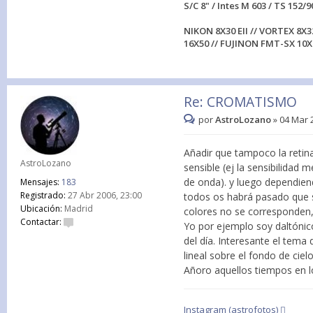
S/C 8" / Intes M 603 / TS 152/9
NIKON 8X30 EII // VORTEX 8X3
16X50 // FUJINON FMT-SX 10X
Re: CROMATISMO
por
AstroLozano
»
04 Mar 
Añadir que tampoco la retin
AstroLozano
sensible (ej la sensibilidad
de onda). y luego dependiend
Mensajes:
183
Registrado:
27 Abr 2006, 23:00
todos os habrá pasado que s
Ubicación:
Madrid
colores no se corresponden, 
Contactar:
Yo por ejemplo soy daltónico
del día. Interesante el tema
lineal sobre el fondo de cie
Añoro aquellos tiempos en lo
Instagram (astrofotos)