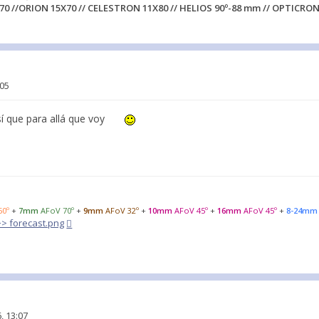
70 //ORION 15X70 // CELESTRON 11X80 // HELIOS 90º-88 mm // OPTICRON
:05
sí que para allá que voy
50º
+
7mm
AFoV 70º
+
9mm
AFoV 32º
+
10mm
AFoV 45º
+
16mm
AFoV 45º
+
8-24mm
>>> forecast.png
, 13:07