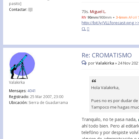
pasito]
Contactar:
73s.
Miguel L.
Rfr
90mm
/900mm +
3-6mm
AFoV 
http://bit.ly/VLLforecast-png 
CL
Re: CROMATISMO
por
Valakirka
»
24 Nov 2021
Valakirka
Hola Valakirka,
Mensajes:
4041
Registrado:
25 Mar 2007, 23:00
Pues no es por dudar de t
Ubicación:
Sierra de Guadarrama
Tampoco me hagas mucho 
Tranquilo, no te pasa nada,
ahí todo bien. Pero al edit
telefóno y por despiste volví
alguien de administración o 