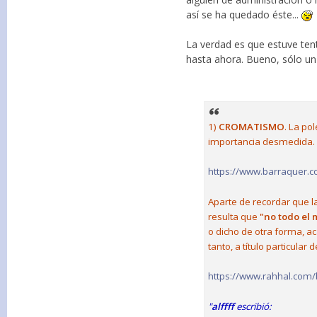
así se ha quedado éste...
La verdad es que estuve tent
hasta ahora. Bueno, sólo un
1)
CROMATISMO
. La po
importancia desmedida. P
https://www.barraquer.c
Aparte de recordar que l
resulta que
"no todo el 
o dicho de otra forma, a
tanto, a título particular
https://www.rahhal.com
"
alffff
escribió: