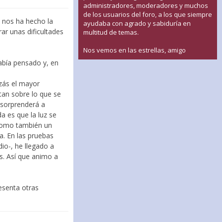
administradores, moderadores y muchos
de los usuarios del foro, a los que siempre
e nos ha hecho la
ayudaba con agrado y sabiduría en
ar unas dificultades
multitud de temas.
Nos vemos en las estrellas, amigo
abía pensado y, en
zás el mayor
tan sobre lo que se
sorprenderá a
a es que la luz se
 como también un
a. En las pruebas
io-, he llegado a
s. Así que animo a
resenta otras