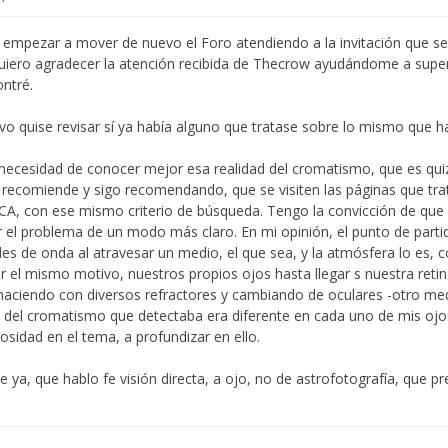
ue empezar a mover de nuevo el Foro atendiendo a la invitación que s
 quiero agradecer la atención recibida de Thecrow ayudándome a super
ontré.
vo quise revisar sí ya había alguno que tratase sobre lo mismo que h
 necesidad de conocer mejor esa realidad del cromatismo, que es qui
recomiende y sigo recomendando, que se visiten las páginas que tra
 con ese mismo criterio de búsqueda. Tengo la convicción de que 
 el problema de un modo más claro. En mi opinión, el punto de partid
s de onda al atravesar un medio, el que sea, y la atmósfera lo es,
or el mismo motivo, nuestros propios ojos hasta llegar s nuestra retin
haciendo con diversos refractores y cambiando de oculares -otro med
 del cromatismo que detectaba era diferente en cada uno de mis ojo
osidad en el tema, a profundizar en ello.
e ya, que hablo fe visión directa, a ojo, no de astrofotografía, que p