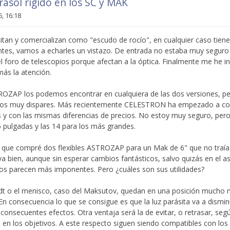
arasol rigido en los SC y MAK
, 16:18
citan y comercializan como "escudo de rocío", en cualquier caso tien
antes, vamos a echarles un vistazo. De entrada no estaba muy seguro 
el foro de telescopios porque afectan a la óptica. Finalmente me he i
más la atención.
OZAP los podemos encontrar en cualquiera de las dos versiones, p
cios muy dispares. Más recientemente CELESTRON ha empezado a com
y con las mismas diferencias de precios. No estoy muy seguro, per
6 pulgadas y las 14 para los más grandes.
que compré dos flexibles ASTROZAP para un Mak de 6" que no traía 
va bien, aunque sin esperar cambios fantásticos, salvo quizás en el a
os parecen más imponentes. Pero ¿cuáles son sus utilidades?
idt o el menisco, caso del Maksutov, quedan en una posición mucho 
. En consecuencia lo que se consigue es que la luz parásita va a dismin
onsecuentes efectos. Otra ventaja será la de evitar, o retrasar, seg
 en los objetivos. A este respecto siguen siendo compatibles con los