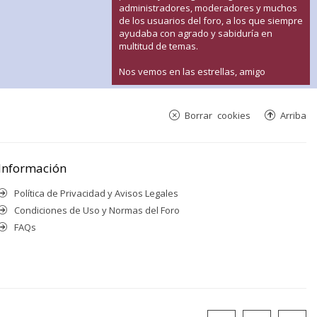
administradores, moderadores y muchos
de los usuarios del foro, a los que siempre
ayudaba con agrado y sabiduría en
multitud de temas.
Nos vemos en las estrellas, amigo
Borrar cookies
Arriba
Información
Política de Privacidad y Avisos Legales
Condiciones de Uso y Normas del Foro
FAQs