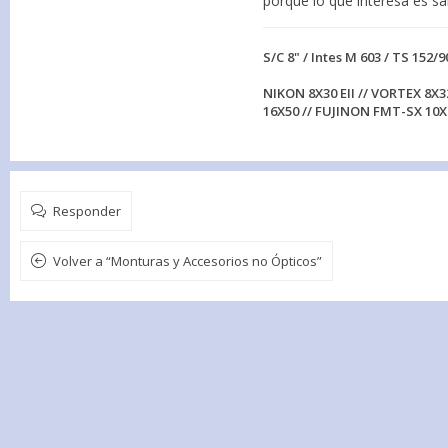
porque lo que interesa es sa
S/C 8" / Intes M 603 / TS 152/9
NIKON 8X30 EII // VORTEX 8X3
16X50 // FUJINON FMT-SX 10X
Responder
Volver a “Monturas y Accesorios no Ópticos”