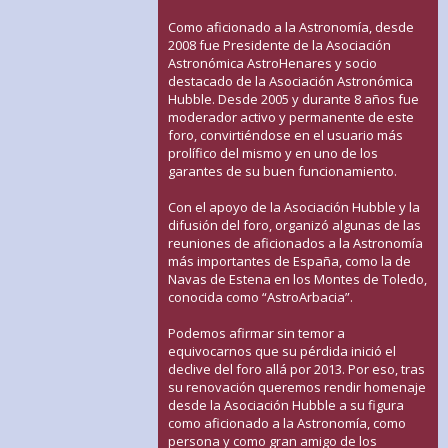
Como aficionado a la Astronomía, desde
2008 fue Presidente de la Asociación
Astronómica AstroHenares y socio
destacado de la Asociación Astronómica
Hubble. Desde 2005 y durante 8 años fue
moderador activo y permanente de este
foro, convirtiéndose en el usuario más
prolífico del mismo y en uno de los
garantes de su buen funcionamiento.
Con el apoyo de la Asociación Hubble y la
difusión del foro, organizó algunas de las
reuniones de aficionados a la Astronomía
más importantes de España, como la de
Navas de Estena en los Montes de Toledo,
conocida como “AstroArbacia”.
Podemos afirmar sin temor a
equivocarnos que su pérdida inició el
declive del foro allá por 2013. Por eso, tras
su renovación queremos rendir homenaje
desde la Asociación Hubble a su figura
como aficionado a la Astronomía, como
persona y como gran amigo de los