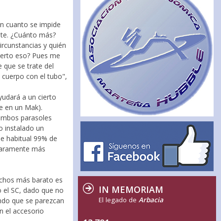
 En cuanto se impide
aste. ¿Cuánto más?
ircunstancias y quién
cierto eso? Pues me
 que se trate del
e cuerpo con el tubo",
yudará a un cierto
e en un Mak).
 ambos parasoles
o instalado un
se habitual 99% de
claramente más
muchos más barato es
IN MEMORIAM
o el SC, dado que no
El legado de
Arbacia
ando que se parezcan
n el accesorio