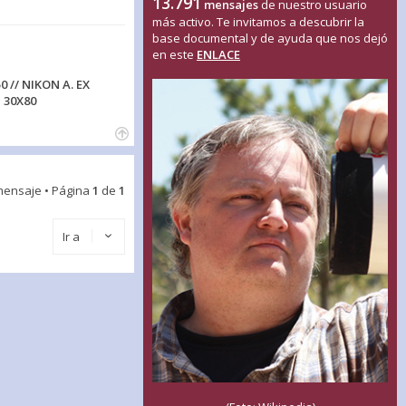
13.791
mensajes
de nuestro usuario
más activo. Te invitamos a descubrir la
base documental y de ayuda que nos dejó
en este
ENLACE
0 // NIKON A. EX
 30X80
mensaje • Página
1
de
1
Ir a