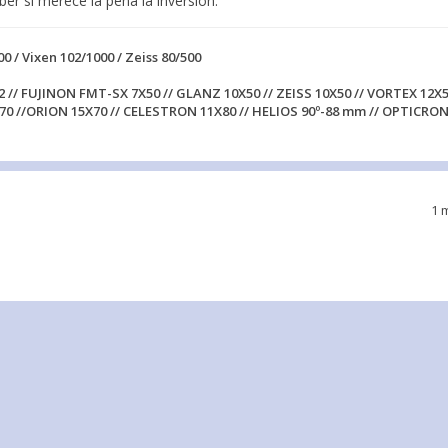
ber si merece la pena la inversión.
00 / Vixen 102/1000 / Zeiss 80/500
2 // FUJINON FMT-SX 7X50 // GLANZ 10X50 // ZEISS 10X50 // VORTEX 12X5
70 //ORION 15X70 // CELESTRON 11X80 // HELIOS 90º-88 mm // OPTICRON
1 