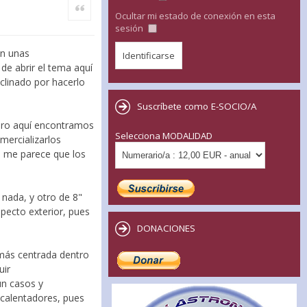
Citar
Ocultar mi estado de conexión en esta
sesión
en unas
de abrir el tema aquí
nclinado por hacerlo
Suscríbete como E-SOCIO/A
ero aquí encontramos
Selecciona MODALIDAD
ercializarlos
o me parece que los
nada, y otro de 8"
specto exterior, pues
DONACIONES
más centrada dentro
uir
ún casos y
 calentadores, pues