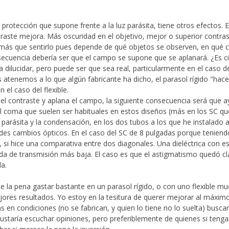
 protección que supone frente a la luz parásita, tiene otros efectos.
ntraste mejora. Más oscuridad en el objetivo, mejor o superior contr
 más que sentirlo pues depende de qué objetos se observen, en qué c
secuencia debería ser que el campo se supone que se aplanará. ¿Es 
 dilucidar, pero puede ser que sea real, particularmente en el caso de
os atenemos a lo que algún fabricante ha dicho, el parasol rígido "hac
 el caso del flexible.
el contraste y aplana el campo, la siguiente consecuencia será que a
el coma que suelen ser habituales en estos diseños (más en los SC qu
 parásita y la condensación, en los dos tubos a los que he instalado
andes cambios ópticos. En el caso del SC de 8 pulgadas porque teniend
 si hice una comparativa entre dos diagonales. Una dieléctrica con e
ada de transmisión más baja. El caso es que el astigmatismo quedó 
da.
ce la pena gastar bastante en un parasol rígido, o con uno flexible 
ejores resultados. Yo estoy en la tesitura de querer mejorar al máxim
 en condiciones (no se fabrican, y quien lo tiene no lo suelta) busc
ustaría escuchar opiniones, pero preferiblemente de quienes si tenga