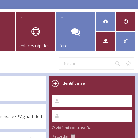
enlaces rápidos
foro
Identificarse
mensaje • Página
1
de
1
Olvidé mi contraseña
Recordar