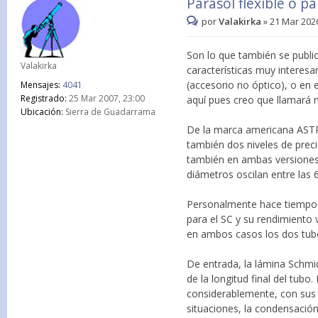
Parasol flexible o p
por
Valakirka
»
21 Mar 2026
Son lo que también se publi
Valakirka
características muy interes
(accesorio no óptico), o en 
Mensajes:
4041
Registrado:
25 Mar 2007, 23:00
aquí pues creo que llamará 
Ubicación:
Sierra de Guadarrama
De la marca americana ASTR
también dos niveles de pre
también en ambas versiones 
diámetros oscilan entre las 
Personalmente hace tiempo 
para el SC y su rendimiento 
en ambos casos los dos tub
De entrada, la lámina Schm
de la longitud final del tubo
considerablemente, con sus c
situaciones, la condensación