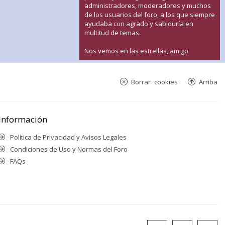
administradores, moderadores y muchos
de los usuarios del foro, a los que siempre
ayudaba con agrado y sabiduría en
multitud de temas.
Nos vemos en las estrellas, amigo
Borrar cookies
Arriba
Información
Política de Privacidad y Avisos Legales
Condiciones de Uso y Normas del Foro
FAQs