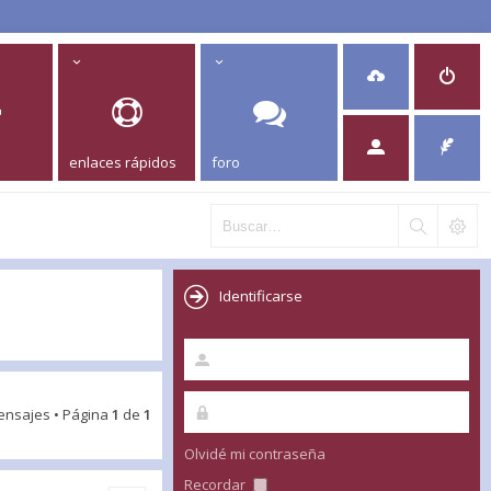
enlaces rápidos
foro
Identificarse
ensajes • Página
1
de
1
Olvidé mi contraseña
Recordar