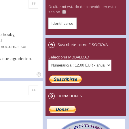
Citar
Ocultar mi estado de conexión en esta
sesión
o hobby,
d.
Suscríbete como E-SOCIO/A
s nocturnas son
Selecciona MODALIDAD
s que agradecido.
Citar
DONACIONES