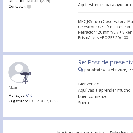
Ubicación:
Martos (JAÉN)
Aquí estamos para ayudarte 
Contactar:
MPC J35 Tucci Observatory, Mar
Celestron 9.25'' f/10 + Losman
Refractor 120 mm f/8.7 + Vixe
Prismáticos APOGEE 20x100
Re: Post de present
por
Altair
»
30 Abr 2026, 19
Bienvenido.
Altair
Aquí vas a aprender mucho. 
Mensajes:
610
buen comienzo.
Registrado:
13 Dic 2004, 00:00
Suerte.
Mostrar mensajes previos: