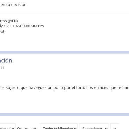
en tu decisión.
tos (JAÉN)
dy G-11 + ASI 1600 MM Pro
n GP
ación
:11
Te sugiero que navegues un poco por el foro. Los enlaces que te han
Ordenar por