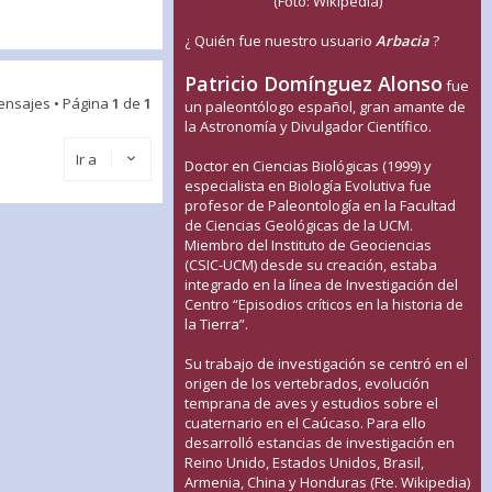
(Foto: Wikipedia)
¿ Quién fue nuestro usuario
Arbacia
?
Patricio Domínguez Alonso
fue
ensajes • Página
1
de
1
un paleontólogo español, gran amante de
la Astronomía y Divulgador Científico.
Ir a
Doctor en Ciencias Biológicas (1999) y
especialista en Biología Evolutiva fue
profesor de Paleontología en la Facultad
de Ciencias Geológicas de la UCM.
Miembro del Instituto de Geociencias
(CSIC-UCM) desde su creación, estaba
integrado en la línea de Investigación del
Centro “Episodios críticos en la historia de
la Tierra”.
Su trabajo de investigación se centró en el
origen de los vertebrados, evolución
temprana de aves y estudios sobre el
cuaternario en el Caúcaso. Para ello
desarrolló estancias de investigación en
Reino Unido, Estados Unidos, Brasil,
Armenia, China y Honduras (Fte. Wikipedia)