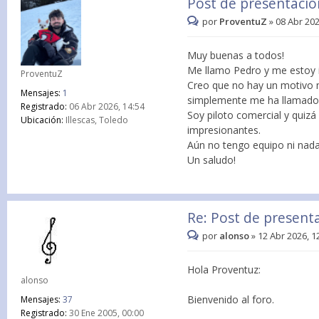
Post de presentació
por
ProventuZ
»
08 Abr 202
Muy buenas a todos!
Me llamo Pedro y me estoy i
ProventuZ
Creo que no hay un motivo 
Mensajes:
1
simplemente me ha llamado s
Registrado:
06 Abr 2026, 14:54
Soy piloto comercial y quiz
Ubicación:
Illescas, Toledo
impresionantes.
Aún no tengo equipo ni nada
Un saludo!
Re: Post de present
por
alonso
»
12 Abr 2026, 1
Hola Proventuz:
alonso
Bienvenido al foro.
Mensajes:
37
Registrado:
30 Ene 2005, 00:00