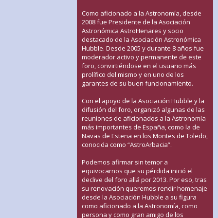
Como aficionado a la Astronomía, desde
2008 fue Presidente de la Asociación
Astronómica AstroHenares y socio
destacado de la Asociación Astronómica
Hubble. Desde 2005 y durante 8 años fue
moderador activo y permanente de este
foro, convirtiéndose en el usuario más
prolífico del mismo y en uno de los
garantes de su buen funcionamiento.
Con el apoyo de la Asociación Hubble y la
difusión del foro, organizó algunas de las
reuniones de aficionados a la Astronomía
más importantes de España, como la de
Navas de Estena en los Montes de Toledo,
conocida como “AstroArbacia”.
Podemos afirmar sin temor a
equivocarnos que su pérdida inició el
declive del foro allá por 2013. Por eso, tras
su renovación queremos rendir homenaje
desde la Asociación Hubble a su figura
como aficionado a la Astronomía, como
persona y como gran amigo de los