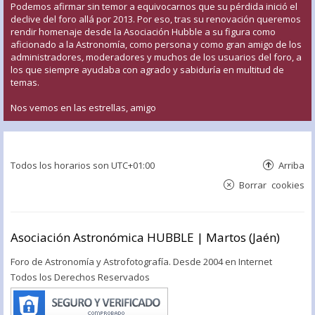
Podemos afirmar sin temor a equivocarnos que su pérdida inició el
declive del foro allá por 2013. Por eso, tras su renovación queremos
rendir homenaje desde la Asociación Hubble a su figura como
aficionado a la Astronomía, como persona y como gran amigo de los
administradores, moderadores y muchos de los usuarios del foro, a
los que siempre ayudaba con agrado y sabiduría en multitud de
temas.
Nos vemos en las estrellas, amigo
Todos los horarios son
UTC+01:00
Arriba
Borrar cookies
Asociación Astronómica HUBBLE | Martos (Jaén)
Foro de Astronomía y Astrofotografía. Desde 2004 en Internet
Todos los Derechos Reservados