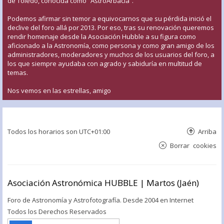
de Toledo, conocida como “AstroArbacia”.
Podemos afirmar sin temor a equivocarnos que su pérdida inició el
declive del foro allá por 2013. Por eso, tras su renovación queremos
rendir homenaje desde la Asociación Hubble a su figura como
aficionado a la Astronomía, como persona y como gran amigo de los
administradores, moderadores y muchos de los usuarios del foro, a
los que siempre ayudaba con agrado y sabiduría en multitud de
temas.
Nos vemos en las estrellas, amigo
Todos los horarios son
UTC+01:00
Arriba
Borrar cookies
Asociación Astronómica HUBBLE | Martos (Jaén)
Foro de Astronomía y Astrofotografía. Desde 2004 en Internet
Todos los Derechos Reservados