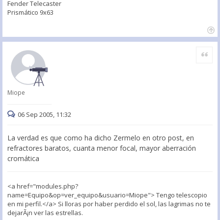
Fender Telecaster
Prismático 9x63
Citar
Miope
06 Sep 2005, 11:32
La verdad es que como ha dicho Zermelo en otro post, en
refractores baratos, cuanta menor focal, mayor aberración
cromática
<a href="modules.php?
name=Equipo&op=ver_equipo&usuario=Miope"> Tengo telescopio
en mi perfil.</a> Si lloras por haber perdido el sol, las lagrimas no te
dejarÃ¡n ver las estrellas.