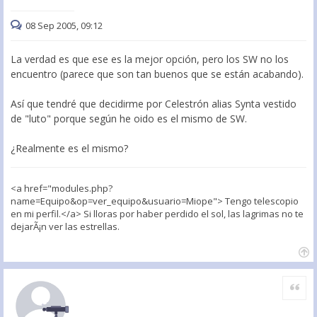
08 Sep 2005, 09:12
La verdad es que ese es la mejor opción, pero los SW no los
encuentro (parece que son tan buenos que se están acabando).
Así que tendré que decidirme por Celestrón alias Synta vestido
de "luto" porque según he oido es el mismo de SW.
¿Realmente es el mismo?
<a href="modules.php?
name=Equipo&op=ver_equipo&usuario=Miope"> Tengo telescopio
en mi perfil.</a> Si lloras por haber perdido el sol, las lagrimas no te
dejarÃ¡n ver las estrellas.
Citar