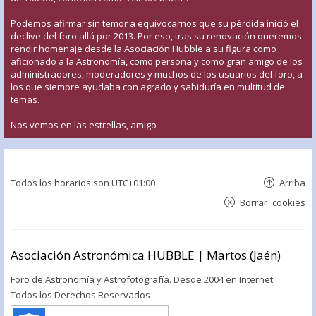
Podemos afirmar sin temor a equivocarnos que su pérdida inició el
declive del foro allá por 2013. Por eso, tras su renovación queremos
rendir homenaje desde la Asociación Hubble a su figura como
aficionado a la Astronomía, como persona y como gran amigo de los
administradores, moderadores y muchos de los usuarios del foro, a
los que siempre ayudaba con agrado y sabiduría en multitud de
temas.
Nos vemos en las estrellas, amigo
Todos los horarios son
UTC+01:00
Arriba
Borrar cookies
Asociación Astronómica HUBBLE | Martos (Jaén)
Foro de Astronomía y Astrofotografía. Desde 2004 en Internet
Todos los Derechos Reservados