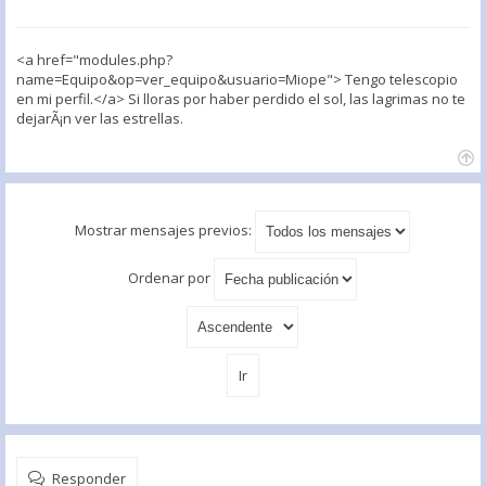
<a href="modules.php?
name=Equipo&op=ver_equipo&usuario=Miope"> Tengo telescopio
en mi perfil.</a> Si lloras por haber perdido el sol, las lagrimas no te
dejarÃ¡n ver las estrellas.
Mostrar mensajes previos:
Ordenar por
Responder