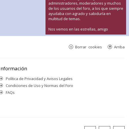
administradores, moderadores y muchos
de los usuarios del foro, a los que siempre
ayudaba con agrado y sabiduría en
multitud de temas.
Nos vemos en las estrellas, amigo
Borrar cookies
Arriba
Información
Política de Privacidad y Avisos Legales
Condiciones de Uso y Normas del Foro
FAQs