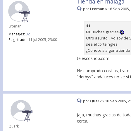
Tienda en málaga
por
Lroman
»
16 Sep 2005,
Lroman
Muuuchas gracias
Mensajes:
32
Otro asunto... yo soy de
Registrado:
11 Jul 2005, 23:00
sea el corteinglés.
¿Conoceis alguna tienda
telescoshop.com
He comprado cosillas, trato a
"derbys" andaluces no se si 
por
Quark
»
18 Sep 2005, 2
Jaja, muchas gracias de tod
cerca.
Quark