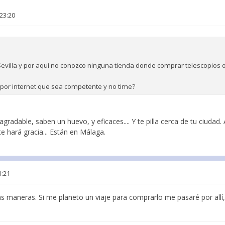
 23:20
 Sevilla y por aquí no conozco ninguna tienda donde comprar telescopios 
 por internet que sea competente y no time?
gradable, saben un huevo, y eficaces.... Y te pilla cerca de tu ciudad
te hará gracia... Están en Málaga.
1:21
as maneras. Si me planeto un viaje para comprarlo me pasaré por all