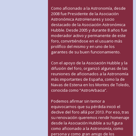
Como aficionado a la Astronomía, desde
2008 fue Presidente de la Asociación
Astronómica AstroHenares y socio
destacado de la Asociación Astronómica
Hubble. Desde 2005 y durante 8 años fue
moderador activo y permanente de este
foro, convirtiéndose en el usuario más
prolífico del mismo y en uno de los
garantes de su buen funcionamiento.
Con el apoyo de la Asociación Hubble y la
difusión del foro, organizó algunas de las
reuniones de aficionados a la Astronomía
más importantes de España, como la de
Navas de Estena en los Montes de Toledo,
conocida como “AstroArbacia”.
Podemos afirmar sin temor a
equivocarnos que su pérdida inició el
declive del foro allá por 2013. Por eso, tras
su renovación queremos rendir homenaje
desde la Asociación Hubble a su figura
como aficionado a la Astronomía, como
persona y como gran amigo de los