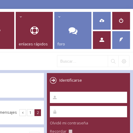
enlaces rápidos
foro
Identificarse
 mensajes
1
2
Olvidé mi contraseña
Recordar