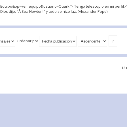
quipo&op=ver_equipo&usuario=Quark"> Tengo telescopio en mi perfil.</
 Dios dijo: "Â¡Sea Newton!" y todo se hizo luz. (Alexander Pope)
Ordenar por
12