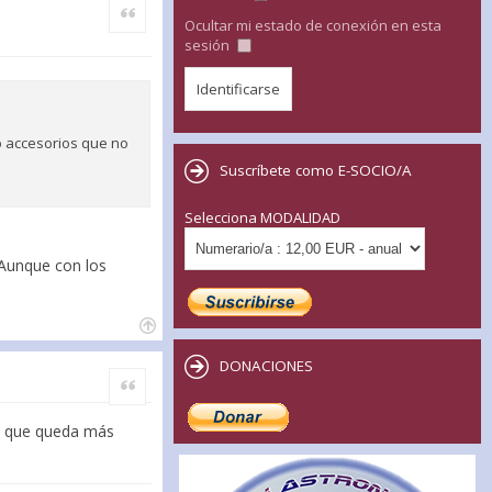
Citar
Ocultar mi estado de conexión en esta
sesión
o accesorios que no
Suscríbete como E-SOCIO/A
Selecciona MODALIDAD
. Aunque con los
DONACIONES
Citar
í, que queda más