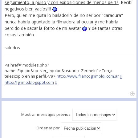
seguimiento, a pulso y con exposiciones de menos de 1s
. Recibí
negativos bien vacíos!!!!
Pero, quién me quita lo bailado!! Y de no ser por "caradura"
nunca habría apuntado la filmadora al ocular y me habría
perdido de sacar la fotito de mi avatar
Y de tantas otras
cosas también...
saludos
<a href="modules.php?
name=Equipo&op=ver_equipo&usuario=Zermelo"> Tengo
telescopio en mi perfil.</a>
http://www.francogrimoldi.com.ar
http://fgrimo.blogspot.com
Mostrar mensajes previos:
Ordenar por