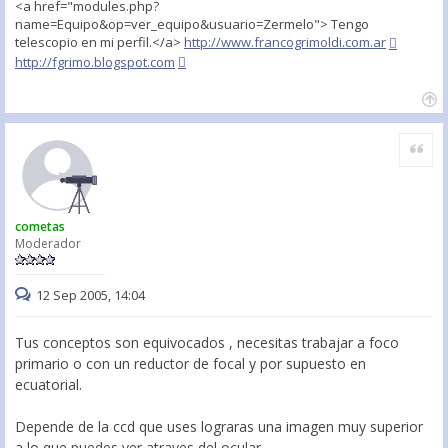
<a href="modules.php?
name=Equipo&op=ver_equipo&usuario=Zermelo"> Tengo
telescopio en mi perfil.</a>
http://www.francogrimoldi.com.ar
http://fgrimo.blogspot.com
Citar
cometas
Moderador
12 Sep 2005, 14:04
Tus conceptos son equivocados , necesitas trabajar a foco
primario o con un reductor de focal y por supuesto en
ecuatorial.
Depende de la ccd que uses lograras una imagen muy superior
a lo que puedes ver atraves del ocular.