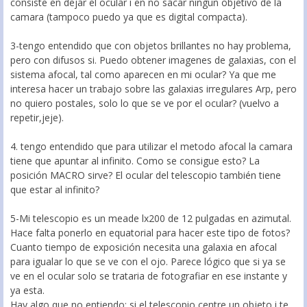
consiste en dejar el ocular i en no sacar ningun objetivo de la
camara (tampoco puedo ya que es digital compacta).
3-tengo entendido que con objetos brillantes no hay problema,
pero con difusos si. Puedo obtener imagenes de galaxias, con el
sistema afocal, tal como aparecen en mi ocular? Ya que me
interesa hacer un trabajo sobre las galaxias irregulares Arp, pero
no quiero postales, solo lo que se ve por el ocular? (vuelvo a
repetir,jeje).
4. tengo entendido que para utilizar el metodo afocal la camara
tiene que apuntar al infinito. Como se consigue esto? La
posición MACRO sirve? El ocular del telescopio también tiene
que estar al infinito?
5-Mi telescopio es un meade lx200 de 12 pulgadas en azimutal.
Hace falta ponerlo en equatorial para hacer este tipo de fotos?
Cuanto tiempo de exposición necesita una galaxia en afocal
para igualar lo que se ve con el ojo. Parece lógico que si ya se
ve en el ocular solo se trataria de fotografiar en ese instante y
ya esta.
Hay algo que no entiendo: si el telescopio centre un objeto i te