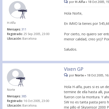
por
H-Alfa
»
18 Oct 2005, 1
Hola Norte,
H-Alfa
En IMVO la tienes por 545,6
Mensajes:
311
Por cierto, no quiero ser en
Registrado:
25 Sep 2005, 23:00
Ubicación:
Barcelona
menor calidad, creo yo)? Po
Saludos.
Vixen GP
por
Norte
»
18 Oct 2005, 16
Hola H-alfa, pues si es un d
Norte
termine de ella hasta alli, p
Mensajes:
385
fueron con la montura. Y ah
Registrado:
16 Oct 2005, 23:00
SW no es tanta pasta pero ha
Ubicación:
Barcelona.
me pillo el Skysensor 2000 P