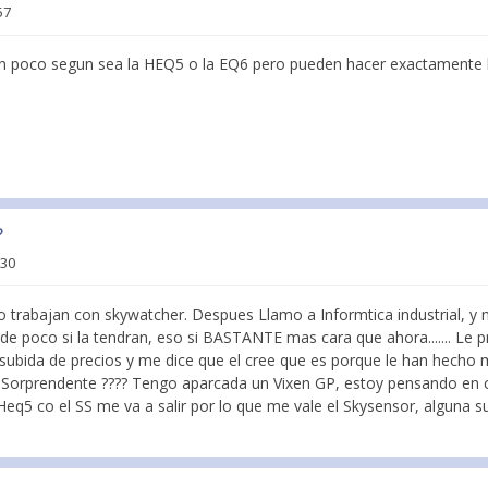
57
e un poco segun sea la HEQ5 o la EQ6 pero pueden hacer exactamente
?
:30
a no trabajan con skywatcher. Despues Llamo a Informtica industrial, y 
e poco si la tendran, eso si BASTANTE mas cara que ahora....... Le p
subida de precios y me dice que el cree que es porque le han hecho m
p") . Sorprendente ???? Tengo aparcada un Vixen GP, estoy pensando e
Heq5 co el SS me va a salir por lo que me vale el Skysensor, alguna s