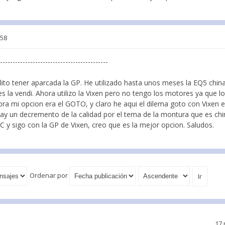
:58
--------------------------------------------
elito tener aparcada la GP. He utilizado hasta unos meses la EQ5 chi
ues la vendi. Ahora utilizo la Vixen pero no tengo los motores ya que l
ora mi opcion era el GOTO, y claro he aqui el dilema goto con Vixen 
y un decremento de la calidad por el tema de la montura que es china.
C y sigo con la GP de Vixen, creo que es la mejor opcion. Saludos.
Ordenar por
17