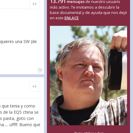
13.791
mensajes
de nuestro usuario
Citar
más activo. Te invitamos a descubrir la
base documental y de ayuda que nos dejó
en este
ENLACE
e quieres una SW (de
Citar
na que tenia y como
os de la EQ5 china se
es pasta, goto con
.... uffff. Bueno que