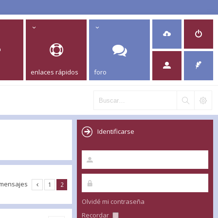
enlaces rápidos
foro
Identificarse
 mensajes
1
2
Olvidé mi contraseña
Recordar