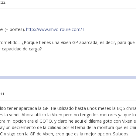
5:22
6€ (+ portes).
http://www.imvo-roure.com/
trometido... ¿Porque tienes una Vixen GP aparcada, es decir, para qu
r capacidad de carga?
:11
elito tener aparcada la GP. He utilizado hasta unos meses la EQ5 chi
ues la vendi. Ahora utilizo la Vixen pero no tengo los motores ya que l
ora mi opcion era el GOTO, y claro he aqui el dilema goto con Vixen 
y un decremento de la calidad por el tema de la montura que es china.
C y sigo con la GP de Vixen, creo que es la mejor opcion. Saludos.