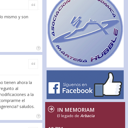
Citar
 lo mismo y son
Citar
no tienen ahora la
regunto al
odificaciones a la
n comprarme el
ugerencia? saludos.
IN MEMORIAM
El legado de
Arbacia