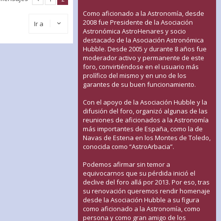
Como aficionado a la Astronomía, desde
2008 fue Presidente de la Asociación
Ir a
Astronómica AstroHenares y socio
destacado de la Asociación Astronómica
Hubble. Desde 2005 y durante 8 años fue
moderador activo y permanente de este
foro, convirtiéndose en el usuario más
prolífico del mismo y en uno de los
garantes de su buen funcionamiento.
Con el apoyo de la Asociación Hubble y la
difusión del foro, organizó algunas de las
reuniones de aficionados a la Astronomía
más importantes de España, como la de
Navas de Estena en los Montes de Toledo,
conocida como “AstroArbacia”.
Podemos afirmar sin temor a
equivocarnos que su pérdida inició el
declive del foro allá por 2013. Por eso, tras
su renovación queremos rendir homenaje
desde la Asociación Hubble a su figura
como aficionado a la Astronomía, como
persona y como gran amigo de los