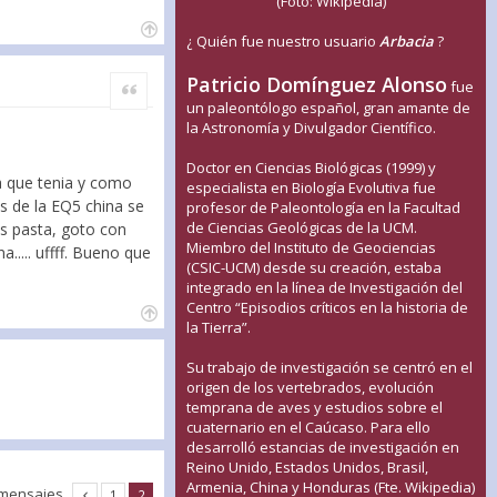
(Foto: Wikipedia)
¿ Quién fue nuestro usuario
Arbacia
?
Patricio Domínguez Alonso
Citar
fue
un paleontólogo español, gran amante de
la Astronomía y Divulgador Científico.
Doctor en Ciencias Biológicas (1999) y
na que tenia y como
especialista en Biología Evolutiva fue
os de la EQ5 china se
profesor de Paleontología en la Facultad
de Ciencias Geológicas de la UCM.
es pasta, goto con
Miembro del Instituto de Geociencias
.... uffff. Bueno que
(CSIC-UCM) desde su creación, estaba
integrado en la línea de Investigación del
Centro “Episodios críticos en la historia de
la Tierra”.
Su trabajo de investigación se centró en el
origen de los vertebrados, evolución
temprana de aves y estudios sobre el
cuaternario en el Caúcaso. Para ello
desarrolló estancias de investigación en
Reino Unido, Estados Unidos, Brasil,
Armenia, China y Honduras (Fte. Wikipedia)
 mensajes
1
2