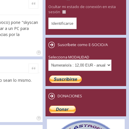
Citar
Ocultar mi estado de conexión en esta
sesión
ivoco) pone "skyscan
tar a un PC para
cias por la
Suscríbete como E-SOCIO/A
Selecciona MODALIDAD
Citar
ro sean lo mismo.
DONACIONES