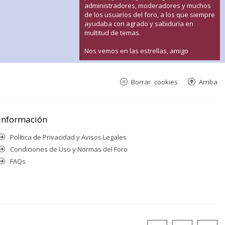
administradores, moderadores y muchos
de los usuarios del foro, a los que siempre
ayudaba con agrado y sabiduría en
multitud de temas.
Nos vemos en las estrellas, amigo
Borrar cookies
Arriba
Información
Política de Privacidad y Avisos Legales
Condiciones de Uso y Normas del Foro
FAQs