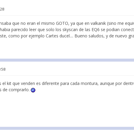
:28
Pensaba que no eran el mismo GOTO, ya que en valkanik (sino me equ
e habia parecido leer que solo los skyscan de las EQ6 se podian conec
ste, como por ejemplo Cartes ducel.... Bueno saludos, y de nuevo gra
9:58
 el kit que venden es diferente para cada montura, aunque por dent
es de comprarlo.