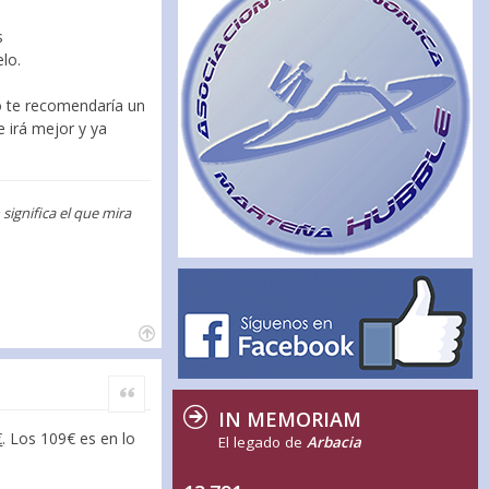
s
elo.
to te recomendaría un
e irá mejor y ya
ignifica el que mira
Citar
IN MEMORIAM
€
. Los 109€ es en lo
El legado de
Arbacia