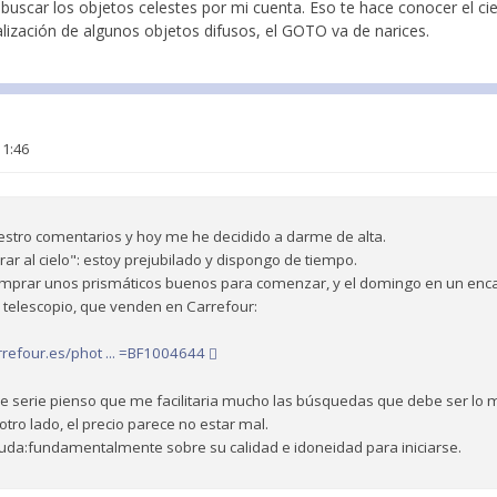
 buscar los objetos celestes por mi cuenta. Eso te hace conocer el cie
lización de algunos objetos difusos, el GOTO va de narices.
11:46
estro comentarios y hoy me he decidido a darme de alta.
r al cielo": estoy prejubilado y dispongo de tiempo.
omprar unos prismáticos buenos para comenzar, y el domingo en un encar
 telescopio, que venden en Carrefour:
rrefour.es/phot ... =BF1004644
de serie pienso que me facilitaria mucho las búsquedas que debe ser lo
 otro lado, el precio parece no estar mal.
yuda:fundamentalmente sobre su calidad e idoneidad para iniciarse.