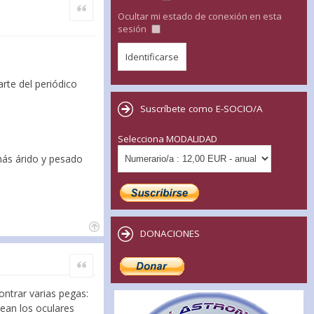
Citar
Ocultar mi estado de conexión en esta
sesión
rte del periódico
Suscríbete como E-SOCIO/A
Selecciona MODALIDAD
más árido y pesado
DONACIONES
Citar
ontrar varias pegas:
ean los oculares