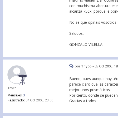
máximo viable? Dar oculares
con muchísima abertura ese 
alcanza 750x, porque le pone
No se que opinais vosotros,
Saludos,
GONZALO VILELLA
por
Thyco
»
05 Oct 2005, 18
Bueno, pues aunque hay térm
parece claro que las caracte
Thyco
mejor unos prismáticos.
Por cierto, donde se pueden
Mensajes:
3
Registrado:
04 Oct 2005, 23:00
Gracias a todos