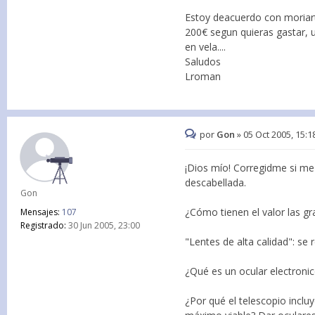
Estoy deacuerdo con moriart
200€ segun quieras gastar, un
en vela....
Saludos
Lroman
por
Gon
»
05 Oct 2005, 15:1
¡Dios mío! Corregidme si me
descabellada.
Gon
¿Cómo tienen el valor las gr
Mensajes:
107
Registrado:
30 Jun 2005, 23:00
"Lentes de alta calidad": se
¿Qué es un ocular electroni
¿Por qué el telescopio incl