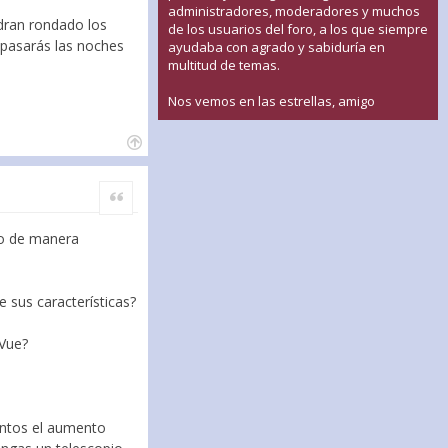
administradores, moderadores y muchos
ldran rondado los
de los usuarios del foro, a los que siempre
e pasarás las noches
ayudaba con agrado y sabiduría en
multitud de temas.
Nos vemos en las estrellas, amigo
Citar
to de manera
 sus características?
eVue?
entos el aumento