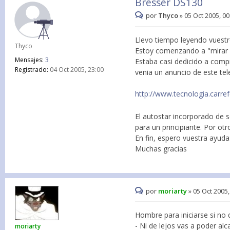
Bresser DS130
por
Thyco
»
05 Oct 2005, 00
Llevo tiempo leyendo vuestr
Thyco
Estoy comenzando a "mirar a
Mensajes:
3
Estaba casi dedicido a comp
Registrado:
04 Oct 2005, 23:00
venia un anuncio de este te
http://www.tecnologia.carre
El autostar incorporado de 
para un principiante. Por otr
En fin, espero vuestra ayuda
Muchas gracias
por
moriarty
»
05 Oct 2005,
Hombre para iniciarse si no
- Ni de lejos vas a poder a
moriarty