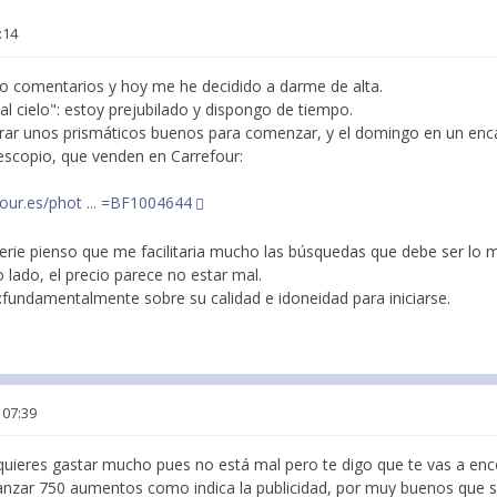
:14
o comentarios y hoy me he decidido a darme de alta.
l cielo": estoy prejubilado y dispongo de tiempo.
rar unos prismáticos buenos para comenzar, y el domingo en un enca
lescopio, que venden en Carrefour:
four.es/phot ... =BF1004644
serie pienso que me facilitaria mucho las búsquedas que debe ser lo 
o lado, el precio parece no estar mal.
:fundamentalmente sobre su calidad e idoneidad para iniciarse.
 07:39
 quieres gastar mucho pues no está mal pero te digo que te vas a enc
lcanzar 750 aumentos como indica la publicidad, por muy buenos que s