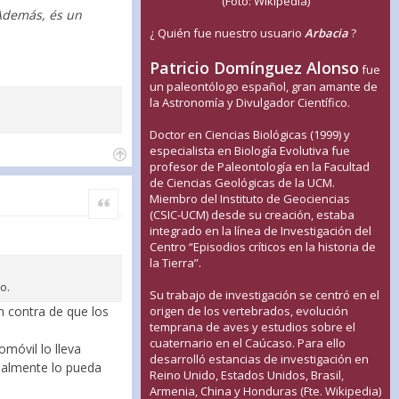
(Foto: Wikipedia)
 Además, és un
¿ Quién fue nuestro usuario
Arbacia
?
Patricio Domínguez Alonso
fue
un paleontólogo español, gran amante de
la Astronomía y Divulgador Científico.
Doctor en Ciencias Biológicas (1999) y
especialista en Biología Evolutiva fue
profesor de Paleontología en la Facultad
de Ciencias Geológicas de la UCM.
Miembro del Instituto de Geociencias
Citar
(CSIC-UCM) desde su creación, estaba
integrado en la línea de Investigación del
Centro “Episodios críticos en la historia de
la Tierra”.
o.
Su trabajo de investigación se centró en el
 contra de que los
origen de los vertebrados, evolución
temprana de aves y estudios sobre el
cuaternario en el Caúcaso. Para ello
omóvil lo lleva
desarrolló estancias de investigación en
tualmente lo pueda
Reino Unido, Estados Unidos, Brasil,
Armenia, China y Honduras (Fte. Wikipedia)