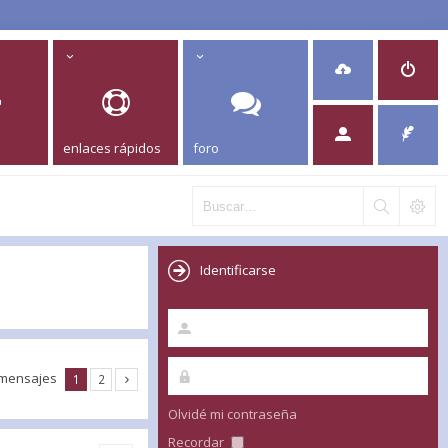
enlaces rápidos
foro
Identificarse
 mensajes
1
2
Olvidé mi contraseña
Recordar