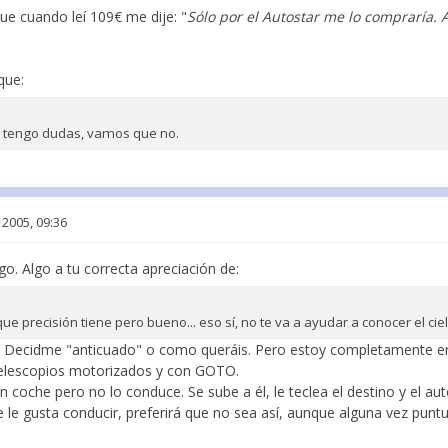
ue cuando leí 109€ me dije: "
Sólo por el Autostar me lo compraría.
que:
no tengo dudas, vamos que no.
 2005, 09:36
lgo. Algo a tu correcta apreciación de:
que precisión tiene pero bueno... eso sí, no te va a ayudar a conocer el ciel
c. Decidme "anticuado" o como queráis. Pero estoy completamente en
elescopios motorizados y con GOTO.
coche pero no lo conduce. Se sube a él, le teclea el destino y el aut
ue le gusta conducir, preferirá que no sea así, aunque alguna vez pun