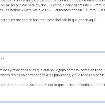
 de 2,5 mm es a mi juicio dar porque sobran, porque a menos que t
ocular no te sirve para mucho... Puestos a dar oculares de 2,5 mm,
s una barlow x3 y te vas a los 1200 aumentos con un 130 mm.... En fi
 pero a mi me parece bastante descabellado lo que ponen aquí...
:37
inos y relaciones a las que aún no llego(lo primero, como en todo, 
rísticas reales no correponden a las publicadas, y que todos coincid
 comprar por unos 200 euros?? Por lo que he leido debería partir d