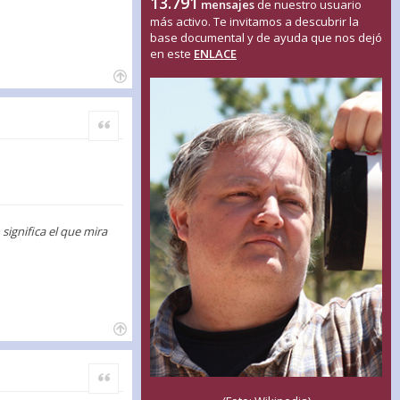
13.791
mensajes
de nuestro usuario
más activo. Te invitamos a descubrir la
base documental y de ayuda que nos dejó
en este
ENLACE
Citar
ignifica el que mira
Citar