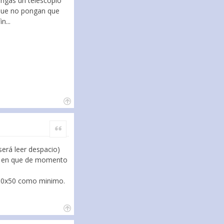
engas un telescopio
 que no pongan que
n...
Citar
será leer despacio)
íis en que de momento
e 10x50 como minimo.