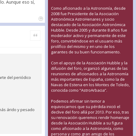
lo. Aunque eso sí,
Como aficionado a la Astronomía, desde
2008 fue Presidente de la Asociación
Astronómica AstroHenares y socio
destacado de la Asociación Astronómica
Hubble. Desde 2005 y durante 8 años fue
Citar
moderador activo y permanente de este
foro, convirtiéndose en el usuario más
prolífico del mismo y en uno de los
garantes de su buen funcionamiento.
Con el apoyo de la Asociación Hubble y la
difusión del foro, organizó algunas de las
reuniones de aficionados a la Astronomía
te del periódico
más importantes de España, como la de
Navas de Estena en los Montes de Toledo,
conocida como “AstroArbacia”.
Podemos afirmar sin temor a
equivocarnos que su pérdida inició el
 más árido y pesado
declive del foro allá por 2013. Por eso, tras
su renovación queremos rendir homenaje
desde la Asociación Hubble a su figura
como aficionado a la Astronomía, como
persona y como gran amigo de los