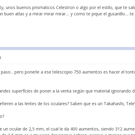
y, unos buenos prismaticos Celestron o algo por el estilo, que te sa
 buen atlas y a mirar mirar mirar.... y como te pique el gusanillo.... t
8
 paso... pero ponerle a ese telescopio 750 aumentos es hacer el ton
andes superfícies de poner a la venta según que material ignorando de
 refieren a las lentes de los oculares? Saben que es un Takahashi, Tel
co?
uye un ocular de 2,5 mm, el cual le da 400 aumentos, siendo 312 aum