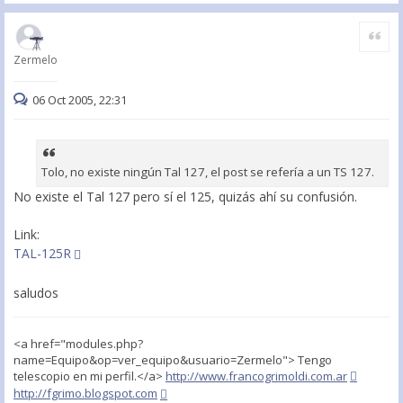
Citar
Zermelo
06 Oct 2005, 22:31
Tolo, no existe ningún Tal 127, el post se refería a un TS 127.
No existe el Tal 127 pero sí el 125, quizás ahí su confusión.
Link:
TAL-125R
saludos
<a href="modules.php?
name=Equipo&op=ver_equipo&usuario=Zermelo"> Tengo
telescopio en mi perfil.</a>
http://www.francogrimoldi.com.ar
http://fgrimo.blogspot.com