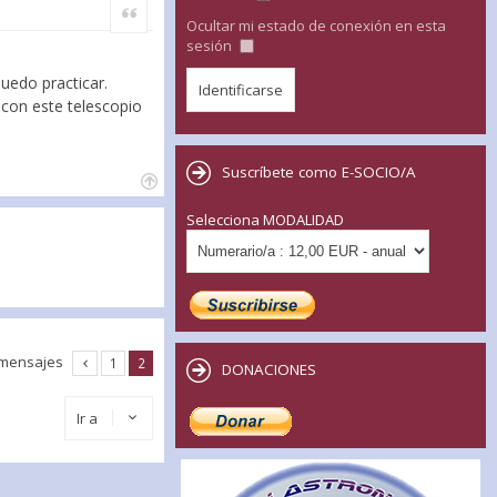
Citar
Ocultar mi estado de conexión en esta
sesión
:
puedo practicar.
con este telescopio
Suscríbete como E-SOCIO/A
Selecciona MODALIDAD
 mensajes
1
2
DONACIONES
Ir a