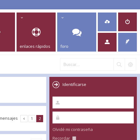
enlaces rápidos
foro
Identificarse
 mensajes
1
2
Olvidé mi contraseña
Recordar