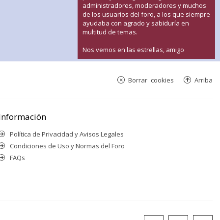
administradores, moderadores y muchos
de los usuarios del foro, a los que siempre
ayudaba con agrado y sabiduría en
multitud de temas.
Nos vemos en las estrellas, amigo
Borrar cookies
Arriba
Información
Política de Privacidad y Avisos Legales
Condiciones de Uso y Normas del Foro
FAQs