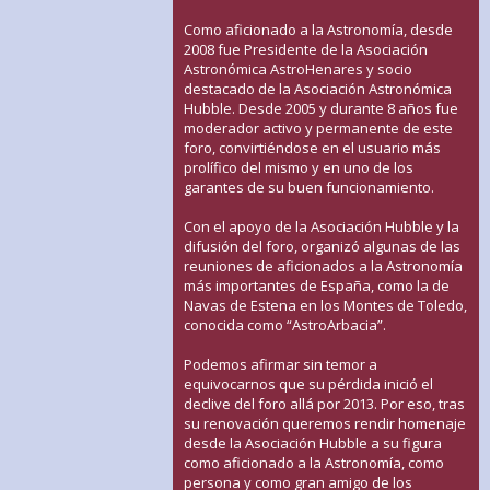
Como aficionado a la Astronomía, desde
2008 fue Presidente de la Asociación
Astronómica AstroHenares y socio
destacado de la Asociación Astronómica
Hubble. Desde 2005 y durante 8 años fue
moderador activo y permanente de este
foro, convirtiéndose en el usuario más
prolífico del mismo y en uno de los
garantes de su buen funcionamiento.
Con el apoyo de la Asociación Hubble y la
difusión del foro, organizó algunas de las
reuniones de aficionados a la Astronomía
más importantes de España, como la de
Navas de Estena en los Montes de Toledo,
conocida como “AstroArbacia”.
Podemos afirmar sin temor a
equivocarnos que su pérdida inició el
declive del foro allá por 2013. Por eso, tras
su renovación queremos rendir homenaje
desde la Asociación Hubble a su figura
como aficionado a la Astronomía, como
persona y como gran amigo de los