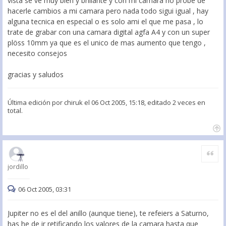
vista se ve muy bien y brillante y con mi camara no probe de
hacerle cambios a mi camara pero nada todo sigui igual , hay
alguna tecnica en especial o es solo ami el que me pasa , lo
trate de grabar con una camara digital agfa A4 y con un super
plöss 10mm ya que es el unico de mas aumento que tengo ,
necesito consejos
gracias y saludos
Última edición por
chiruk
el 06 Oct 2005, 15:18, editado 2 veces en
total.
Citar
jordillo
06 Oct 2005, 03:31
Jupiter no es el del anillo (aunque tiene), te refeiers a Saturno,
has he de ir retificando los valores de la camara hasta que