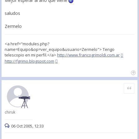
Mejor esperar al año que viene
saludos
Zermelo
<a href="modules.php?
name=Equipo&op=ver_equipo&usuario=Zermelo"> Tengo
telescopio en mi perfil.</a>
http://www.francogrimoldi.com.ar
http://fgrimo.blogspot.com
Citar
chiruk
06 Oct 2005, 12:33