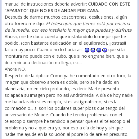
manual de instrucciones debería advertir:
CUIDADO CON ESTE
"APARATO" QUE NO ES DE ANDAR POR CASA
.
Después de darme muchos coscorrones, desilusiones, algún
otro forero me dijo:
El telescopio que tienes está por encima
de la media, por eso instálalo lo mejor que puedas y disfruta
.
Ahora, me he dado cuenta que instalándolo lo mejor que he
podido, (con bastante dedicación en el equilibrado), ¡¡ostras!!
fallo muy poco. Cuando no lo hacía así:
que si la
montura no puede con el tubo, que si no engrana bien, que a
determinada declinación no llega, etc...
Ahora NO.
Respecto de la óptica: Como ya he comentado en otro foro, la
imagen que observo ahora es doble, pero se ha dado en
planetaria, no en cielo profundo, es decir Marte presenta
solapada su imagen pero no así Andrómeda. A día de hoy nadie
me ha aclarado si es miopía, si es astigmatismo, si es la
colimación o... si son los oculares super plöss que tengo del
aniversario de Meade. Cuando he tenido problemas con el
telescopio siempre he tendido a pensar que es el telescopio el
problema y no a que era yo, por eso a día de hoy y sin que
nadie me ayude en la solución al pobre lo dejaré en presunto.