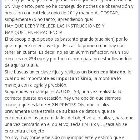
6". Muy cierto, pero yo he conseguido noches de observación y
precisión con mi telescopio de 10" y mando AUTOSTAR,
simplemente (o no tanto) aprendiendo que:
HAY QUE LEER Y RELEER LAS INSTRUCCIONES Y
HAY QUE TENER PACIENCIA.
El telescopio que poseo es bastante grande (que bien) por lo
que requiere un enclave fijo. Es casi lo primero que hay que
tener en cuenta. Es decir, no es un 80mm refractor, ni un 150
mm., es un 254 mm y por tanto como para no estar llevándolo
de aquí para allá.
Si le buscas un enclave fijo, y realizas
un buen equilibrado
, lo
cual no es importante
es importantísimo
, la montura lo
maneja con alegría y precisión.
Si aprendes a manejar el AUTOSTAR, una vez realizada la
correcta puesta en estación, hay una opción que siempre
manejo que es la de HIGH PRECISSION, que localiza
previamente una estrella de su base de datos y que se
encuentra en las proximidades del objetivo a localizar, para que
una vez centrado en el objetivo, tecla ENTER y... ¡¡zas!! ahí se
encuentra el objeto.
Yo soy muy torpe y he sido muy impaciente y estimo que el