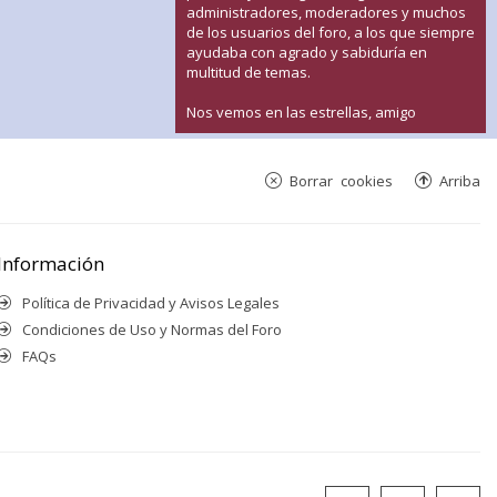
administradores, moderadores y muchos
de los usuarios del foro, a los que siempre
ayudaba con agrado y sabiduría en
multitud de temas.
Nos vemos en las estrellas, amigo
Borrar cookies
Arriba
Información
Política de Privacidad y Avisos Legales
Condiciones de Uso y Normas del Foro
FAQs