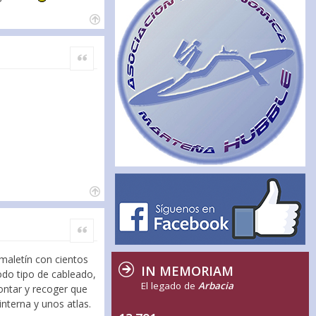
Citar
Citar
 maletín con cientos
IN MEMORIAM
odo tipo de cableado,
El legado de
Arbacia
montar y recoger que
interna y unos atlas.