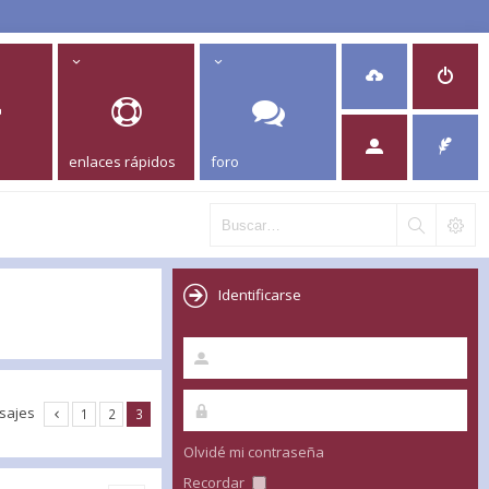
enlaces rápidos
foro
Identificarse
sajes
1
2
3
Olvidé mi contraseña
Recordar