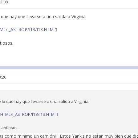
13:08
 que hay que llevarse a una salida a Virginia:
TML/I_ASTROP/I13/I13.HTM
ntiosos.
3:26
e lo que hay que llevarse a una salida a Virginia:
m/HTML/I_ASTROP/I13/I13.HTM
n antiosos.
tas como minimo un camión!!!! Estos Yankis no estan muy bien que di