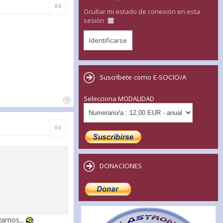
Citar
Ocultar mi estado de conexión en esta
sesión
Suscríbete como E-SOCIO/A
Selecciona MODALIDAD
Citar
DONACIONES
gamos...