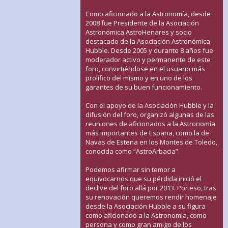
Como aficionado a la Astronomía, desde
2008 fue Presidente de la Asociación
Astronómica AstroHenares y socio
destacado de la Asociación Astronómica
Hubble. Desde 2005 y durante 8 años fue
moderador activo y permanente de este
foro, convirtiéndose en el usuario más
prolífico del mismo y en uno de los
garantes de su buen funcionamiento.
Con el apoyo de la Asociación Hubble y la
difusión del foro, organizó algunas de las
reuniones de aficionados a la Astronomía
más importantes de España, como la de
Navas de Estena en los Montes de Toledo,
conocida como “AstroArbacia”.
Podemos afirmar sin temor a
equivocarnos que su pérdida inició el
declive del foro allá por 2013. Por eso, tras
su renovación queremos rendir homenaje
desde la Asociación Hubble a su figura
como aficionado a la Astronomía, como
persona y como gran amigo de los