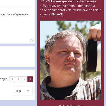
13.791
mensajes
de nuestro usuario
más activo. Te invitamos a descubrir la
base documental y de ayuda que nos dejó
en este
ENLACE
ignifica el que mira
sajes
1
2
3
Ir a