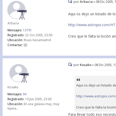
por
Arbacia
»
08 Dic 2005, 
Aqui os dejo un listado de lo
Arbacia
http://www.astropix.com/H
Mensajes:
13791
Registrado:
22 Oct 2005, 23:00
Creo que le falta la loción a
Ubicación:
Rivas-Vaciamadrid
Contactar:
por
Kosako
»
08 Dic 2005, 1
Aqui os dejo un listado d
Kosako
Mensajes:
94
http://www.astropix.co
Registrado:
10 Jun 2005, 23:00
Ubicación:
En una galaxia muy, muy
Creo que le falta la loció
lejana...
Para llevar todo eso necesi