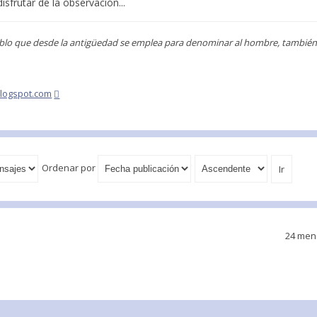
sfrutar de la observación...
blo que desde la antigüedad se emplea para denominar al hombre, también s
blogspot.com
Ordenar por
24 men