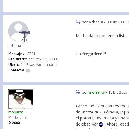
por
Arbacia
»
08 Dic 2005, 
Me ha dado por leer la lista 
Arbacia
Un
fregadero
!!!!
Mensajes:
13791
Registrado:
22 Oct 2005, 23:00
Ubicación:
Rivas-Vaciamadrid
Contactar:
por
moriarty
»
18 Dic 2005,
La verdad es que antes me ll
de accesorios, cámara, trípo
moriarty
Moderador
el portatil, una mesa y una 
de observar
. Ahora, desde