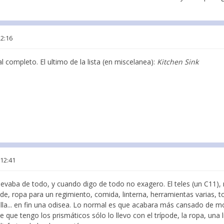
22:16
al completo. El ultimo de la lista (en miscelanea):
Kitchen Sink
 12:41
evaba de todo, y cuando digo de todo no exagero. El teles (un C11),
de, ropa para un regimiento, comida, linterna, herramientas varias, t
silla... en fin una odisea. Lo normal es que acabara más cansado de 
 que tengo los prismáticos sólo lo llevo con el trípode, la ropa, una l