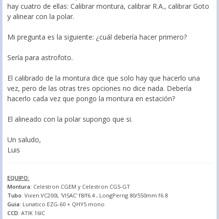
hay cuatro de ellas: Calibrar montura, calibrar R.A., calibrar Goto
y alinear con la polar.
Mi pregunta es la siguiente: ¿cuál debería hacer primero?
Sería para astrofoto.
El calibrado de la montura dice que solo hay que hacerlo una
vez, pero de las otras tres opciones no dice nada. Debería
hacerlo cada vez que pongo la montura en estación?
El alineado con la polar supongo que si.
Un saludo,
Luis
EQUIPO:
Montura
: Celestron CGEM y Celestron CG5-GT
Tubo
: Vixen VC200L 'VISAC' f8/f6.4 , LongPerng 80/550mm f6.8
Guia
: Lunatico EZG-60 + QHY5 mono
CCD
: ATIK 16IC