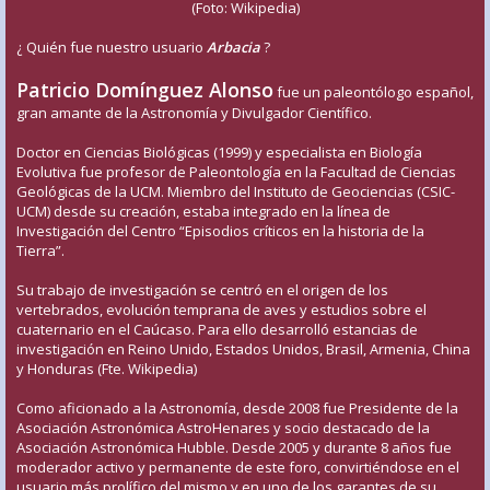
(Foto: Wikipedia)
¿ Quién fue nuestro usuario
Arbacia
?
Patricio Domínguez Alonso
fue un paleontólogo español,
gran amante de la Astronomía y Divulgador Científico.
Doctor en Ciencias Biológicas (1999) y especialista en Biología
Evolutiva fue profesor de Paleontología en la Facultad de Ciencias
Geológicas de la UCM. Miembro del Instituto de Geociencias (CSIC-
UCM) desde su creación, estaba integrado en la línea de
Investigación del Centro “Episodios críticos en la historia de la
Tierra”.
Su trabajo de investigación se centró en el origen de los
vertebrados, evolución temprana de aves y estudios sobre el
cuaternario en el Caúcaso. Para ello desarrolló estancias de
investigación en Reino Unido, Estados Unidos, Brasil, Armenia, China
y Honduras (Fte. Wikipedia)
Como aficionado a la Astronomía, desde 2008 fue Presidente de la
Asociación Astronómica AstroHenares y socio destacado de la
Asociación Astronómica Hubble. Desde 2005 y durante 8 años fue
moderador activo y permanente de este foro, convirtiéndose en el
usuario más prolífico del mismo y en uno de los garantes de su