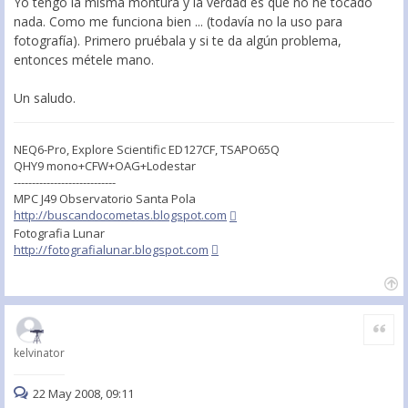
Yo tengo la misma montura y la verdad es que no he tocado
nada. Como me funciona bien ... (todavía no la uso para
fotografía). Primero pruébala y si te da algún problema,
entonces métele mano.
Un saludo.
NEQ6-Pro, Explore Scientific ED127CF, TSAPO65Q
QHY9 mono+CFW+OAG+Lodestar
----------------------------
MPC J49 Observatorio Santa Pola
http://buscandocometas.blogspot.com
Fotografia Lunar
http://fotografialunar.blogspot.com
Citar
kelvinator
22 May 2008, 09:11