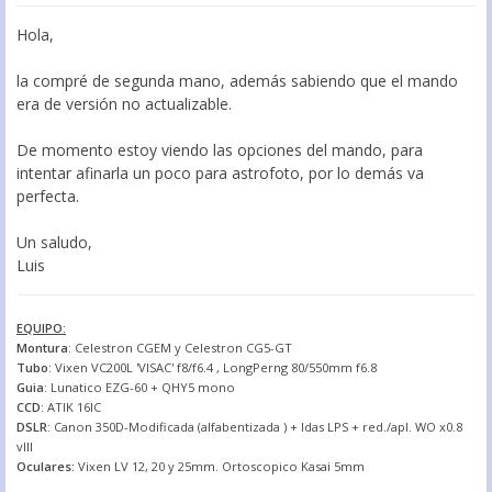
Hola,
la compré de segunda mano, además sabiendo que el mando
era de versión no actualizable.
De momento estoy viendo las opciones del mando, para
intentar afinarla un poco para astrofoto, por lo demás va
perfecta.
Un saludo,
Luis
EQUIPO:
Montura
: Celestron CGEM y Celestron CG5-GT
Tubo
: Vixen VC200L 'VISAC' f8/f6.4 , LongPerng 80/550mm f6.8
Guia
: Lunatico EZG-60 + QHY5 mono
CCD
: ATIK 16IC
DSLR
: Canon 350D-Modificada (alfabentizada ) + Idas LPS + red./apl. WO x0.8
vIII
Oculares:
Vixen LV 12, 20 y 25mm. Ortoscopico Kasai 5mm