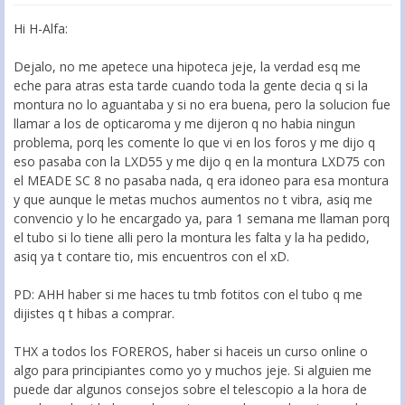
Hi H-Alfa:
Dejalo, no me apetece una hipoteca jeje, la verdad esq me
eche para atras esta tarde cuando toda la gente decia q si la
montura no lo aguantaba y si no era buena, pero la solucion fue
llamar a los de opticaroma y me dijeron q no habia ningun
problema, porq les comente lo que vi en los foros y me dijo q
eso pasaba con la LXD55 y me dijo q en la montura LXD75 con
el MEADE SC 8 no pasaba nada, q era idoneo para esa montura
y que aunque le metas muchos aumentos no t vibra, asiq me
convencio y lo he encargado ya, para 1 semana me llaman porq
el tubo si lo tiene alli pero la montura les falta y la ha pedido,
asiq ya t contare tio, mis encuentros con el xD.
PD: AHH haber si me haces tu tmb fotitos con el tubo q me
dijistes q t hibas a comprar.
THX a todos los FOREROS, haber si haceis un curso online o
algo para principiantes como yo y muchos jeje. Si alguien me
puede dar algunos consejos sobre el telescopio a la hora de