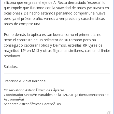
silicona que engrasa el eje de A. Recta demasiado 'espesa', lo
que impide que funcione con la suavidad de antes (se atasca en
ocasiones). De hecho estamos pensando comprar una nueva,
pero ya el próximo año: vamos a ver precios y características
antes de comprar una.
Por lo demás la óptica es tan buena como el primer día: no
tiene el contraste de un refractor de su tamaño pero ha
conseguido capturar Fobos y Deimos, estrellas RR Lyrae de
magnitud 15ª en M13 y otras filigranas similares, casi en el límite
resolutivo.
Saludos,
Francisco A. Violat Bordonau
Observatorio AstronÃ³mico de CÃ¡ceres
Coordinador SecciÃ³n Variables de la LIADA (Liga Iberoamericana de
AstronomÃ­a)
Asesores AstronÃ³micos CacereÃ±os