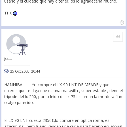
usarlo y el cuidado que hay q tener, os lo agradeceria mucho.
THX
Citar
jcsttt
25 Oct 2005, 20:44
HANNIBAL-----Yo compre el LX-90 LNT DE MEADE y que
quieres que te diga que es una maravilla , super estable , tiene el
tripode del lx-200, por lo leido del lx-75 le llaman la montura flan
o algo parecido.
El LX-90 LNT cuesta 2350€,lo compre en optica roma, es
altacimutal, pero luego venden una cuña para hacerlo ecuatorial