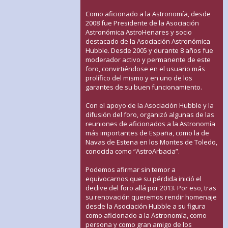
Como aficionado a la Astronomía, desde
2008 fue Presidente de la Asociación
Astronómica AstroHenares y socio
destacado de la Asociación Astronómica
Hubble. Desde 2005 y durante 8 años fue
moderador activo y permanente de este
foro, convirtiéndose en el usuario más
prolífico del mismo y en uno de los
garantes de su buen funcionamiento.
Con el apoyo de la Asociación Hubble y la
difusión del foro, organizó algunas de las
reuniones de aficionados a la Astronomía
más importantes de España, como la de
Navas de Estena en los Montes de Toledo,
conocida como “AstroArbacia”.
Podemos afirmar sin temor a
equivocarnos que su pérdida inició el
declive del foro allá por 2013. Por eso, tras
su renovación queremos rendir homenaje
desde la Asociación Hubble a su figura
como aficionado a la Astronomía, como
persona y como gran amigo de los