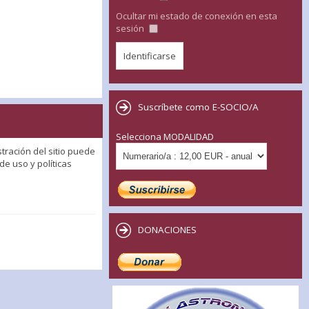
Ocultar mi estado de conexión en esta
sesión
Suscríbete como E-SOCIO/A
Selecciona MODALIDAD
tración del sitio puede
e uso y políticas
DONACIONES