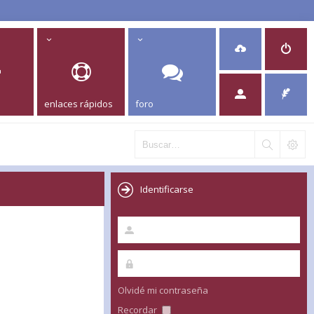
enlaces rápidos
foro
Identificarse
Olvidé mi contraseña
Recordar