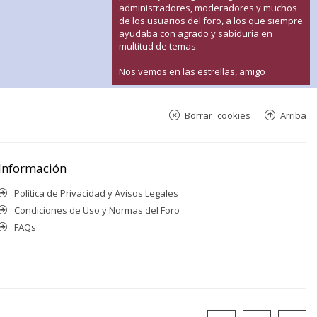
administradores, moderadores y muchos
de los usuarios del foro, a los que siempre
ayudaba con agrado y sabiduría en
multitud de temas.
Nos vemos en las estrellas, amigo
Borrar cookies
Arriba
Información
Política de Privacidad y Avisos Legales
Condiciones de Uso y Normas del Foro
FAQs