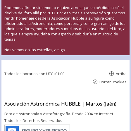
Podemos afirmar sin temor a equivocarnos que su pérdida inició el
declive del foro allá por 2013. Por eso, tras su renovación queremos
rendir homenaje desde la Asociación Hubble a su figura como
aficionado a la Astronomía, como persona y como gran amigo de los
administradores, moderadores y muchos de los usuarios del foro, a
los que siempre ayudaba con agrado y sabiduría en multitud de
temas.
Nos vemos en las estrellas, amigo
Todos los horarios son
UTC+01:00
Arriba
Borrar cookies
Asociación Astronómica HUBBLE | Martos (Jaén)
Foro de Astronomía y Astrofotografía. Desde 2004 en Internet
Todos los Derechos Reservados