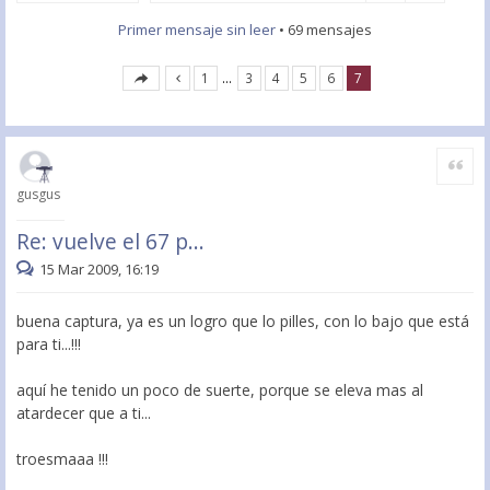
Primer mensaje sin leer
• 69 mensajes
1
…
3
4
5
6
7
Citar
gusgus
Re: vuelve el 67 p...
15 Mar 2009, 16:19
buena captura, ya es un logro que lo pilles, con lo bajo que está
para ti...!!!
aquí he tenido un poco de suerte, porque se eleva mas al
atardecer que a ti...
troesmaaa !!!