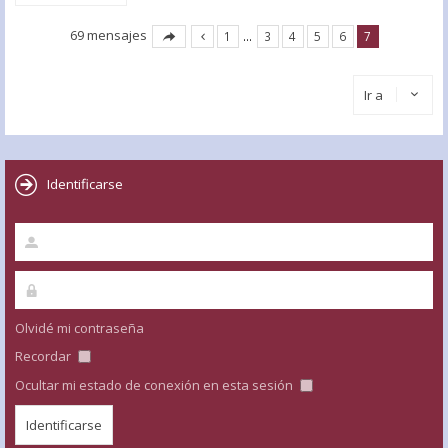
69 mensajes
1
…
3
4
5
6
7
Ir a
Identificarse
Olvidé mi contraseña
Recordar
Ocultar mi estado de conexión en esta sesión