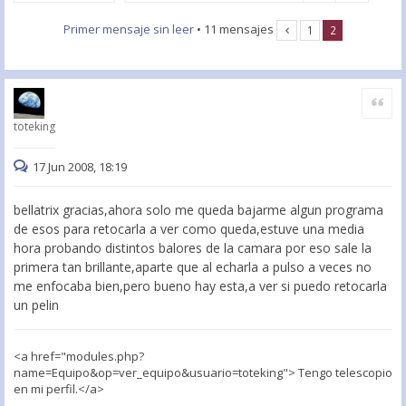
Primer mensaje sin leer
• 11 mensajes
1
2
Citar
toteking
17 Jun 2008, 18:19
bellatrix gracias,ahora solo me queda bajarme algun programa
de esos para retocarla a ver como queda,estuve una media
hora probando distintos balores de la camara por eso sale la
primera tan brillante,aparte que al echarla a pulso a veces no
me enfocaba bien,pero bueno hay esta,a ver si puedo retocarla
un pelin
<a href="modules.php?
name=Equipo&op=ver_equipo&usuario=toteking"> Tengo telescopio
en mi perfil.</a>