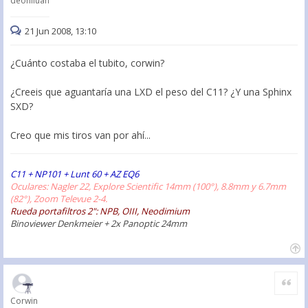
deonliuan
21 Jun 2008, 13:10
¿Cuánto costaba el tubito, corwin?
¿Creeis que aguantaría una LXD el peso del C11? ¿Y una Sphinx
SXD?
Creo que mis tiros van por ahí...
C11 + NP101 + Lunt 60 + AZ EQ6
Oculares: Nagler 22, Explore Scientific 14mm (100°), 8.8mm y 6.7mm
(82°), Zoom Televue 2-4.
Rueda portafiltros 2": NPB, OIII, Neodimium
Binoviewer Denkmeier + 2x Panoptic 24mm
Citar
Corwin