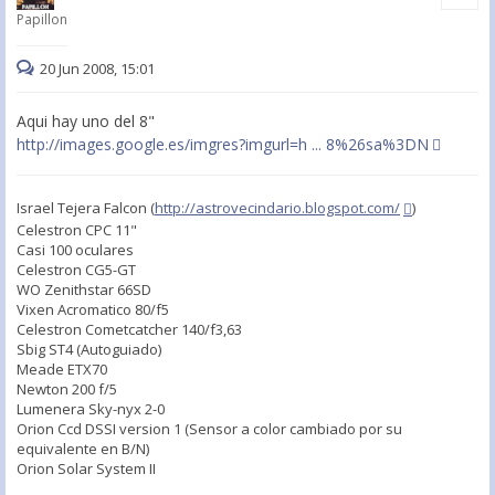
Papillon
20 Jun 2008, 15:01
Aqui hay uno del 8"
http://images.google.es/imgres?imgurl=h ... 8%26sa%3DN
Israel Tejera Falcon (
http://astrovecindario.blogspot.com/
)
Celestron CPC 11"
Casi 100 oculares
Celestron CG5-GT
WO Zenithstar 66SD
Vixen Acromatico 80/f5
Celestron Cometcatcher 140/f3,63
Sbig ST4 (Autoguiado)
Meade ETX70
Newton 200 f/5
Lumenera Sky-nyx 2-0
Orion Ccd DSSI version 1 (Sensor a color cambiado por su
equivalente en B/N)
Orion Solar System II