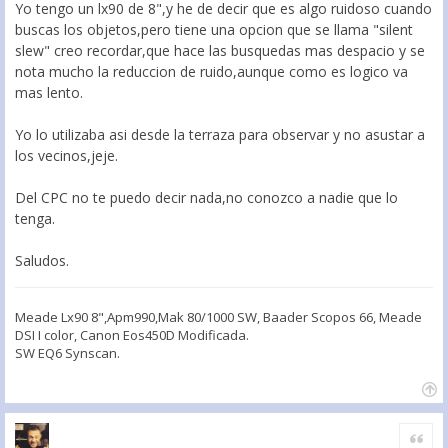
Yo tengo un lx90 de 8",y he de decir que es algo ruidoso cuando
buscas los objetos,pero tiene una opcion que se llama "silent
slew" creo recordar,que hace las busquedas mas despacio y se
nota mucho la reduccion de ruido,aunque como es logico va
mas lento.
Yo lo utilizaba asi desde la terraza para observar y no asustar a
los vecinos,jeje.
Del CPC no te puedo decir nada,no conozco a nadie que lo
tenga.
Saludos.
Meade Lx90 8",Apm990,Mak 80/1000 SW, Baader Scopos 66, Meade
DSI I color, Canon Eos450D Modificada.
SW EQ6 Synscan.
Citar