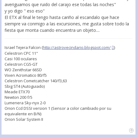
averiguamos que ruido del carajo ese todas las noches"
y yo digo " eso eso"
El ETX al final le tengo hasta cariño al escandalo que hace
siempre va conmigo a las excursiones, me gusta sobre todo la
fiesta que monta cuando encuentra un objeto....
Israel Tejera Falcon (
http://astrovecindario.blogspot.com/
)
Celestron CPC 11"
Casi 100 oculares
Celestron CG5-GT
WO Zenithstar 66SD
Vixen Acromatico 80/f5
Celestron Cometcatcher 140/f3,63
Sbig ST4 (Autoguiado)
Meade ETX70
Newton 200 f/5
Lumenera Sky-nyx 2-0
Orion Ccd DSSI version 1 (Sensor a color cambiado por su
equivalente en B/N)
Orion Solar System II