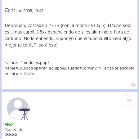
21 Jun 2008, 13:43
Deonliuan, costaba 3.275 € (con la montura CG-5). El tubo solo
es... mas caro!!. 3.5xx dependiendo de si es aluminio o fibra de
carbono. No lo entiendo, supongo que el tubo suelto será algo
mejor (dice XLT, será eso)
<a href="modules.php?
name=Equipo&op=ver_equipo&usuario=Corwin2"> Tengo telescopio
en mi perfil.</a>
Citar
Alcor
Moderador