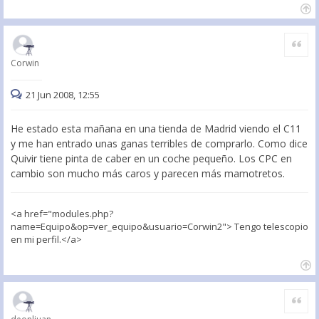
Citar
Corwin
21 Jun 2008, 12:55
He estado esta mañana en una tienda de Madrid viendo el C11
y me han entrado unas ganas terribles de comprarlo. Como dice
Quivir tiene pinta de caber en un coche pequeño. Los CPC en
cambio son mucho más caros y parecen más mamotretos.
<a href="modules.php?
name=Equipo&op=ver_equipo&usuario=Corwin2"> Tengo telescopio
en mi perfil.</a>
Citar