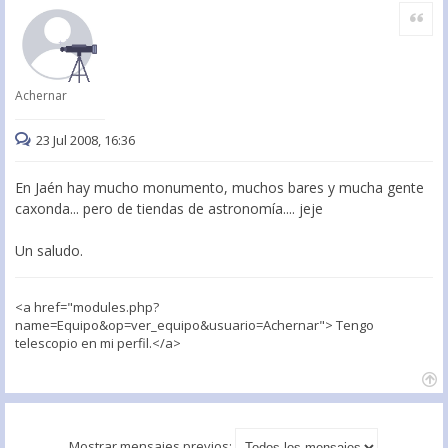
Citar
Achernar
23 Jul 2008, 16:36
En Jaén hay mucho monumento, muchos bares y mucha gente
caxonda... pero de tiendas de astronomía.... jeje
Un saludo.
<a href="modules.php?
name=Equipo&op=ver_equipo&usuario=Achernar"> Tengo
telescopio en mi perfil.</a>
Mostrar mensajes previos: