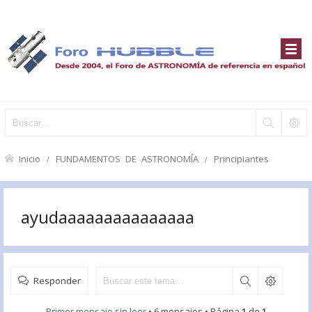
Inicio
FUNDAMENTOS DE ASTRONOMÍA
Principiantes
ayudaaaaaaaaaaaaaaa
Responder
Primer mensaje sin leer
• 6 mensajes • Página
1
de
1