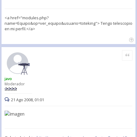
<a href="modules.php?
name=Equipo&op=ver_equipo&usuario=toteking"> Tengo telescopio
en mi perfil.</a>
Citar
javo
Moderador
21 Ago 2008, 01:01