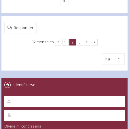
Responder
32 mensajes
1
2
3
4
Ir a
Identificarse
Olvidé mi contraseña