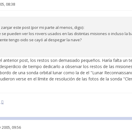
05, 08:38
zanjar este post (por mi parte al menos, digo):
e se pueden ver los rovers usados en las distintas misiones o incluso la 
ente tengo oido se cayó al despegar la nave?
 anterior post, los restos son demasiado pequeños. Haría falta un t
desperdicio de tiempo dedicarlo a observar los restos de las misione
 bordo de una sonda orbital lunar como la de el "Lunar Reconnaissan
udieron verse en el límite de resolución de las fotos de la sonda "Cl
m
 2005, 09:56