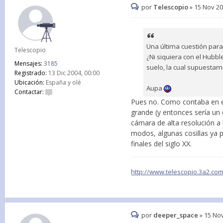
por
Telescopio
»
15 Nov 20
Una última cuestión para 
Telescopio
¿Ni siquiera con el Hubbl
Mensajes:
3185
suelo, la cual supuestam
Registrado:
13 Dic 2004, 00:00
Ubicación:
España y olé
Aupa
Contactar:
Pues no. Como contaba en el
grande (y entonces sería un 
cámara de alta resolución a
modos, algunas cosillas ya p
finales del siglo XX.
http://www.telescopio.3a2.co
por
deeper_space
»
15 Nov