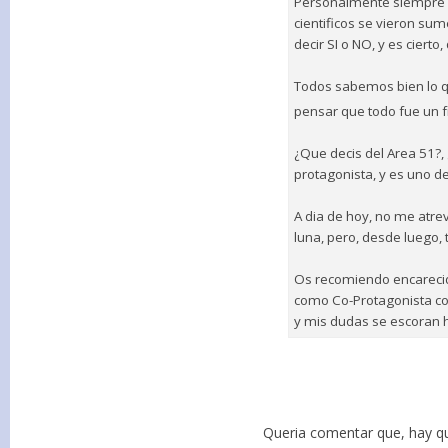
Personalmente siempre h
cientificos se vieron sum
decir SI o NO, y es cier
Todos sabemos bien lo qu
pensar que todo fue un 
¿Que decis del Area 51?,
protagonista, y es uno de
A dia de hoy, no me atre
luna, pero, desde luego,
Os recomiendo encarecid
como Co-Protagonista con
y mis dudas se escoran h
Queria comentar que, hay qu