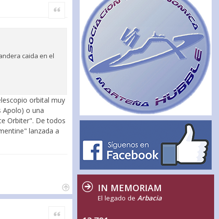
Citar
bandera caida en el
elescopio orbital muy
s Apolo) o una
ce Orbiter". De todos
ementine" lanzada a
IN MEMORIAM
El legado de
Arbacia
Citar