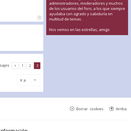
administradores, moderadores y muchos
de los usuarios del foro, a los que siempre
ayudaba con agrado y sabiduría en
multitud de temas.
Nos vemos en las estrellas, amigo
sajes
1
2
3
Ir a
Borrar cookies
Arriba
Información