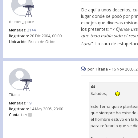
De aquí a unos decenios, cua
lugar donde se posó por prim
deeper_space
espejos que diversas misione
los presentes: "
Y fíjense us
Mensajes:
2144
que todo había sido el res
Registrado:
20 Dic 2004, 00:00
Ubicación:
Brazo de Orión
Luna
". La cara de estupefac
por
Titana
»
16 Nov 2005, 2
Saludos,
Titana
Mensajes:
19
Este Tema quise plantear
Registrado:
14 May 2005, 23:00
que siempre ha existido 
Contactar:
el hombre estuvo en la 
para refutar lo que se di