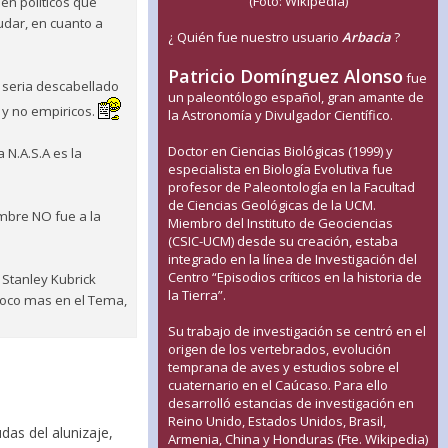
(Foto: Wikipedia)
n politicos que
udar, en cuanto a
¿ Quién fue nuestro usuario
Arbacia
?
Patricio Domínguez Alonso
fue
 seria descabellado
un paleontólogo español, gran amante de
 y no empiricos.
la Astronomía y Divulgador Científico.
Doctor en Ciencias Biológicas (1999) y
 N.A.S.A es la
especialista en Biología Evolutiva fue
profesor de Paleontología en la Facultad
de Ciencias Geológicas de la UCM.
ombre NO fue a la
Miembro del Instituto de Geociencias
(CSIC-UCM) desde su creación, estaba
integrado en la línea de Investigación del
Centro “Episodios críticos en la historia de
Stanley Kubrick
la Tierra”.
 poco mas en el Tema,
Su trabajo de investigación se centró en el
origen de los vertebrados, evolución
temprana de aves y estudios sobre el
cuaternario en el Caúcaso. Para ello
desarrolló estancias de investigación en
Reino Unido, Estados Unidos, Brasil,
as del alunizaje,
Armenia, China y Honduras (Fte. Wikipedia)