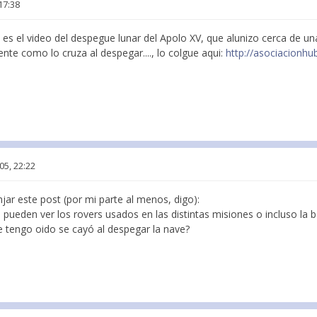
17:38
 es el video del despegue lunar del Apolo XV, que alunizo cerca de una
ente como lo cruza al despegar...., lo colgue aqui:
http://asociacionhu
05, 22:22
jar este post (por mi parte al menos, digo):
e pueden ver los rovers usados en las distintas misiones o incluso la 
e tengo oido se cayó al despegar la nave?