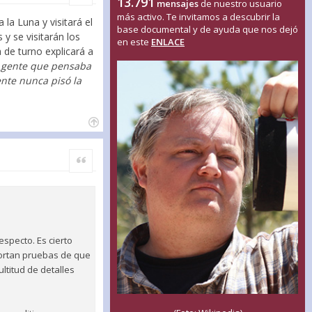
13.791
mensajes
de nuestro usuario
más activo. Te invitamos a descubrir la
la Luna y visitará el
base documental y de ayuda que nos dejó
 y se visitarán los
en este
ENLACE
 de turno explicará a
ía gente que pensaba
nte nunca pisó la
Citar
specto. Es cierto
portan pruebas de que
titud de detalles