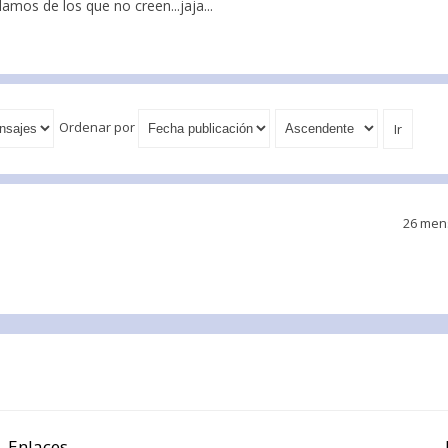
mos de los que no creen...jaja...
Ordenar por
26 men
Enlaces