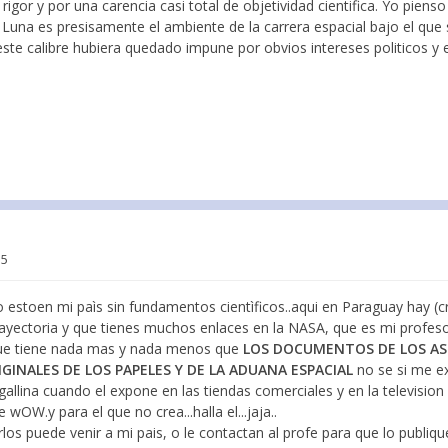
igor y por una carencia casi total de objetividad cientifica. Yo pienso 
 Luna es presisamente el ambiente de la carrera espacial bajo el que 
este calibre hubiera quedado impune por obvios intereses politicos y 
15
 estoen mi paìs sin fundamentos cientìficos..aqui en Paraguay hay (c
yectoria y que tienes muchos enlaces en la NASA, que es mi profes
 que tiene nada mas y nada menos que
LOS DOCUMENTOS DE LOS A
GINALES DE LOS PAPELES Y DE LA ADUANA ESPACIAL
no se si me ex
gallina cuando el expone en las tiendas comerciales y en la televisi
wOW.y para el que no crea...halla el...jaja..
erlos puede venir a mi pais, o le contactan al profe para que lo publique