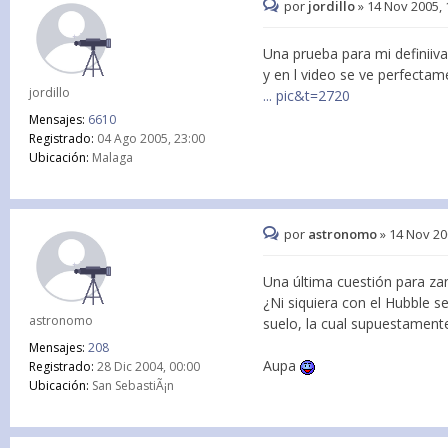
por
jordillo
»
14 Nov 2005, 
Una prueba para mi definiiva
y en l video se ve perfectam
jordillo
... pic&t=2720
Mensajes:
6610
Registrado:
04 Ago 2005, 23:00
Ubicación:
Malaga
por
astronomo
»
14 Nov 20
Una última cuestión para zan
¿Ni siquiera con el Hubble s
astronomo
suelo, la cual supuestament
Mensajes:
208
Aupa
Registrado:
28 Dic 2004, 00:00
Ubicación:
San SebastiÃ¡n