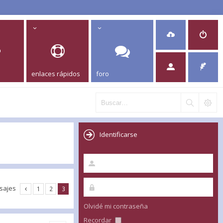
enlaces rápidos
foro
Identificarse
sajes
1
2
3
Olvidé mi contraseña
Recordar