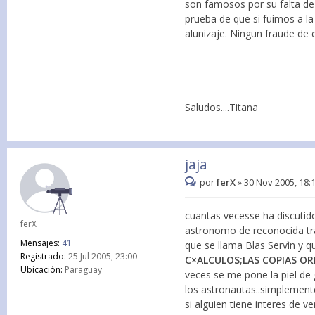
son famosos por su falta de r
prueba de que si fuimos a la
alunizaje. Ningun fraude de 
Saludos....Titana
jaja
por
ferX
»
30 Nov 2005, 18:
cuantas vecesse ha discutido
ferX
astronomo de reconocida tra
Mensajes:
41
que se llama Blas Servìn y
Registrado:
25 Jul 2005, 23:00
C×ALCULOS;LAS COPIAS ORI
Ubicación:
Paraguay
veces se me pone la piel de 
los astronautas..simplemente 
si alguien tiene interes de v