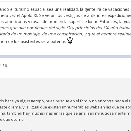
ndo el turismo espacial sea una realidad, la gente irá de vacaciones a 
era vez el Apolo XI. Se verán los vestigios de anteriores expediciones
s americanas y rusas dejaron en la superficie lunar. Entonces, la guía
tedes que allá por finales del siglo XX y principios del XXI aún hab
ultado de un montaje, de una conspiración, y que el hombre realme
ción de los asistentes será patente.
1:56
lo hace ya algun tiempo, pues busque en el foro, y no encontre nada al re
este dilema, y, al igual que existen imnumerables webs en las que se a
luna, tambien hay muchisimas en las que se analizan minuciosamente mul
ce que ocurrio.