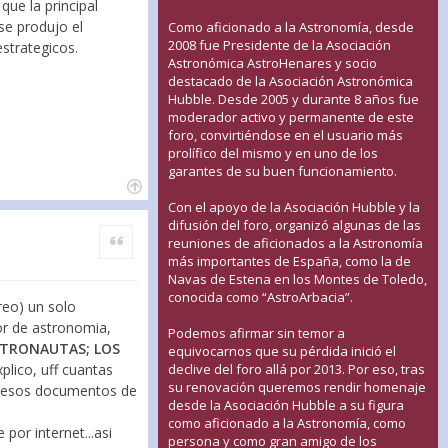
que la principal
se produjo el
Como aficionado a la Astronomía, desde
2008 fue Presidente de la Asociación
estrategicos.
Astronómica AstroHenares y socio
destacado de la Asociación Astronómica
Hubble. Desde 2005 y durante 8 años fue
moderador activo y permanente de este
foro, convirtiéndose en el usuario más
prolífico del mismo y en uno de los
garantes de su buen funcionamiento.
Con el apoyo de la Asociación Hubble y la
difusión del foro, organizó algunas de las
Citar
reuniones de aficionados a la Astronomía
más importantes de España, como la de
Navas de Estena en los Montes de Toledo,
conocida como “AstroArbacia”.
reo) un solo
or de astronomia,
Podemos afirmar sin temor a
STRONAUTAS; LOS
equivocarnos que su pérdida inició el
plico, uff cuantas
declive del foro allá por 2013. Por eso, tras
su renovación queremos rendir homenaje
on esos documentos de
desde la Asociación Hubble a su figura
como aficionado a la Astronomía, como
 por internet...asi
persona y como gran amigo de los