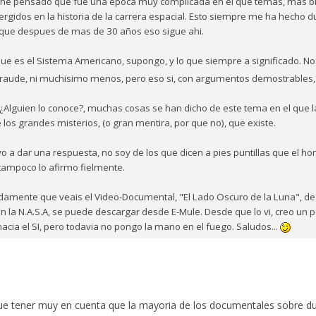
e pensado que fue una epoca muy complicada en el que temas, mas bie
ergidos en la historia de la carrera espacial. Esto siempre me ha hecho d
to, que despues de mas de 30 años eso sigue ahi.
e es el Sistema Americano, supongo, y lo que siempre a significado. No
fraude, ni muchisimo menos, pero eso si, con argumentos demostrables,
 ¿Alguien lo conoce?, muchas cosas se han dicho de este tema en el que la
 los grandes misterios, (o gran mentira, por que no), que existe.
vo a dar una respuesta, no soy de los que dicen a pies puntillas que el h
 tampoco lo afirmo fielmente.
amente que veais el Video-Documental, "El Lado Oscuro de la Luna", de 
 la N.A.S.A, se puede descargar desde E-Mule. Desde que lo vi, creo un
acia el SI, pero todavia no pongo la mano en el fuego. Saludos...
e tener muy en cuenta que la mayoria de los documentales sobre dud