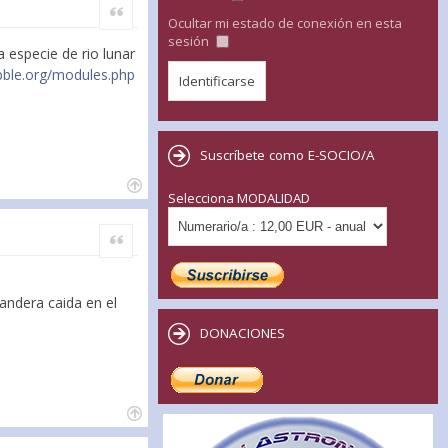
Citar
Ocultar mi estado de conexión en esta
sesión
 especie de rio lunar
bble.org/modules.php
Suscríbete como E-SOCIO/A
Selecciona MODALIDAD
Citar
bandera caida en el
DONACIONES