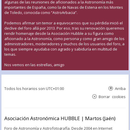
algunas de las reuniones de aficionados a la Astronomía más
importantes de España, como la de Navas de Estena en los Montes
de Toledo, conocida como “AstroArbacia”.
Podemos afirmar sin temor a equivocarnos que su pérdida inició el
declive del foro allá por 2013. Por eso, tras su renovación queremos
rendir homenaje desde la Asociación Hubble a su figura como
aficionado a la Astronomía, como persona y como gran amigo de los
administradores, moderadores y muchos de los usuarios del foro, a
los que siempre ayudaba con agrado y sabiduría en multitud de
temas.
Nos vemos en las estrellas, amigo
Todos los horarios son
UTC+01:00
Arriba
Borrar cookies
Asociación Astronómica HUBBLE | Martos (Jaén)
Foro de Astronomía y Astrofotografía. Desde 2004 en Internet