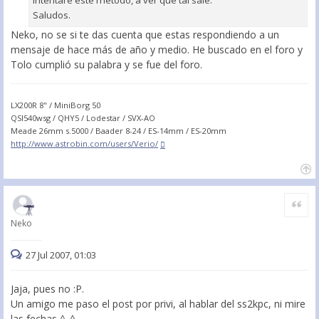
Saludos.
Neko, no se si te das cuenta que estas respondiendo a un
mensaje de hace más de año y medio. He buscado en el foro y
Tolo cumplió su palabra y se fue del foro.
LX200R 8" / MiniBorg 50
QSI540wsg / QHY5 / Lodestar / SVX-AO
Meade 26mm s.5000 / Baader 8-24 / ES-14mm / ES-20mm
http://www.astrobin.com/users/Verio/
Citar
Neko
27 Jul 2007, 01:03
Jaja, pues no :P.
Un amigo me paso el post por privi, al hablar del ss2kpc, ni mire
las fechas ^_^.