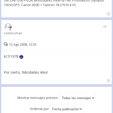
SW 254/1200 + EQ6. Binoculares Vixen BT-80. Prismáticos Olympus
10x50 DPS. Canon 650D + Tamron 18-270 Di II VC.
Citar
cosmicoman
12 Ago 2008, 12:33
6/7/1978
Por cierto, felicidades Alex!
Mostrar mensajes previos:
Ordenar por