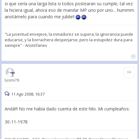
si que sería una larga lista si todos postearan su cumple, tal vez
la hiciera igual, ahora eso de mandar MP uno por uno... hummm
anotámelo para cuando me jubile!!
"La juventud envejece, la inmadurez se supera, la ignorancia puede
educarse, y la borrachera desperjarse, pero la estupidez dura para
siempre" - Aristófanes
Citar
luismi78
11 Ago 2008, 16:37
Andá!!! No me había dado cuenta de este hilo. Mi cumpleaños:
30-11-1978