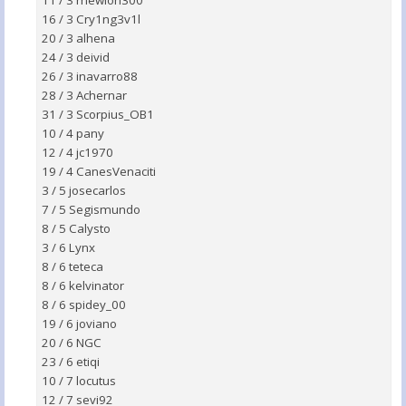
11 / 3 mewlon300
16 / 3 Cry1ng3v1l
20 / 3 alhena
24 / 3 deivid
26 / 3 inavarro88
28 / 3 Achernar
31 / 3 Scorpius_OB1
10 / 4 pany
12 / 4 jc1970
19 / 4 CanesVenaciti
3 / 5 josecarlos
7 / 5 Segismundo
8 / 5 Calysto
3 / 6 Lynx
8 / 6 teteca
8 / 6 kelvinator
8 / 6 spidey_00
19 / 6 joviano
20 / 6 NGC
23 / 6 etiqi
10 / 7 locutus
12 / 7 sevi92