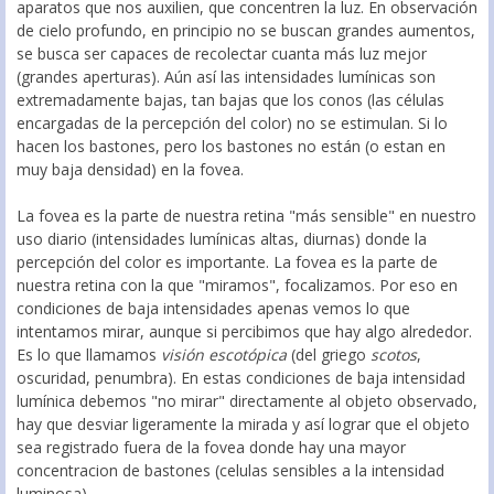
aparatos que nos auxilien, que concentren la luz. En observación
de cielo profundo, en principio no se buscan grandes aumentos,
se busca ser capaces de recolectar cuanta más luz mejor
(grandes aperturas). Aún así las intensidades lumínicas son
extremadamente bajas, tan bajas que los conos (las células
encargadas de la percepción del color) no se estimulan. Si lo
hacen los bastones, pero los bastones no están (o estan en
muy baja densidad) en la fovea.
La fovea es la parte de nuestra retina "más sensible" en nuestro
uso diario (intensidades lumínicas altas, diurnas) donde la
percepción del color es importante. La fovea es la parte de
nuestra retina con la que "miramos", focalizamos. Por eso en
condiciones de baja intensidades apenas vemos lo que
intentamos mirar, aunque si percibimos que hay algo alrededor.
Es lo que llamamos
visión escotópica
(del griego
scotos
,
oscuridad, penumbra). En estas condiciones de baja intensidad
lumínica debemos "no mirar" directamente al objeto observado,
hay que desviar ligeramente la mirada y así lograr que el objeto
sea registrado fuera de la fovea donde hay una mayor
concentracion de bastones (celulas sensibles a la intensidad
luminosa).