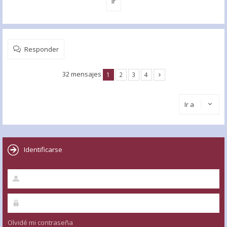
Responder
32 mensajes
1
2
3
4
Ir a
Identificarse
Olvidé mi contraseña