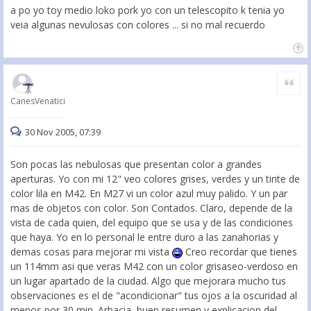
a po yo toy medio loko pork yo con un telescopito k tenia yo
veia algunas nevulosas con colores ... si no mal recuerdo
Citar
CanesVenatici
30 Nov 2005, 07:39
Son pocas las nebulosas que presentan color a grandes
aperturas. Yo con mi 12" veo colores grises, verdes y un tinte de
color lila en M42. En M27 vi un color azul muy palido. Y un par
mas de objetos con color. Son Contados. Claro, depende de la
vista de cada quien, del equipo que se usa y de las condiciones
que haya. Yo en lo personal le entre duro a las zanahorias y
demas cosas para mejorar mi vista
Creo recordar que tienes
un 114mm asi que veras M42 con un color grisaseo-verdoso en
un lugar apartado de la ciudad. Algo que mejorara mucho tus
observaciones es el de "acondicionar" tus ojos a la oscuridad al
menos por 30 min. Arbacia, buen resumen y explicacion del