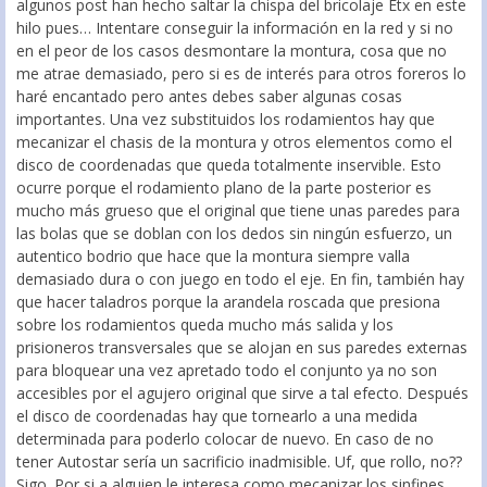
algunos post han hecho saltar la chispa del bricolaje Etx en este
hilo pues… Intentare conseguir la información en la red y si no
en el peor de los casos desmontare la montura, cosa que no
me atrae demasiado, pero si es de interés para otros foreros lo
haré encantado pero antes debes saber algunas cosas
importantes. Una vez substituidos los rodamientos hay que
mecanizar el chasis de la montura y otros elementos como el
disco de coordenadas que queda totalmente inservible. Esto
ocurre porque el rodamiento plano de la parte posterior es
mucho más grueso que el original que tiene unas paredes para
las bolas que se doblan con los dedos sin ningún esfuerzo, un
autentico bodrio que hace que la montura siempre valla
demasiado dura o con juego en todo el eje. En fin, también hay
que hacer taladros porque la arandela roscada que presiona
sobre los rodamientos queda mucho más salida y los
prisioneros transversales que se alojan en sus paredes externas
para bloquear una vez apretado todo el conjunto ya no son
accesibles por el agujero original que sirve a tal efecto. Después
el disco de coordenadas hay que tornearlo a una medida
determinada para poderlo colocar de nuevo. En caso de no
tener Autostar sería un sacrificio inadmisible. Uf, que rollo, no??
Sigo. Por si a alguien le interesa como mecanizar los sinfines,