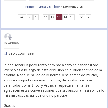
Primer mensaje sin leer
• 539 mensajes
1
…
11
12
13
14
15
…
54
inavarro88
31 Dic 2006, 18:58
Puede sonar un poco tonto pero me alegro de haber estado
leyendoles a lo largo de esta discusión en el buen sentido de la
palabra. Nada se ha ido de lo normal y he aprendido mucho,
aunque comparta una más que otra, de las dos posturas
defendidas por
m3ntol
y
Arbacia
respectivamente. Se
agradecen estas conversaciones que si transcurren así son de lo
más instructivas aunque uno no participe.
Gracias