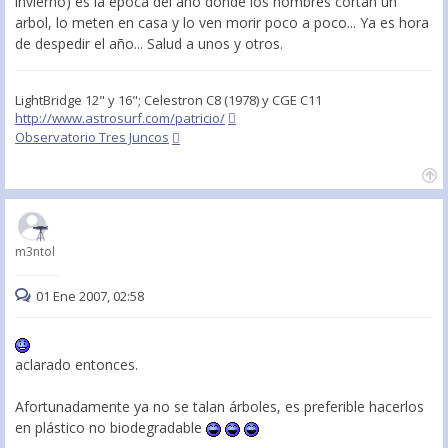
invierno) es la epoca del año donde los hombres cortan un
arbol, lo meten en casa y lo ven morir poco a poco... Ya es hora
de despedir el año... Salud a unos y otros.
LightBridge 12" y 16"; Celestron C8 (1978) y CGE C11
http://www.astrosurf.com/patricio/
Observatorio Tres Juncos
m3ntol
01 Ene 2007, 02:58
aclarado entonces.
Afortunadamente ya no se talan árboles, es preferible hacerlos
en plástico no biodegradable