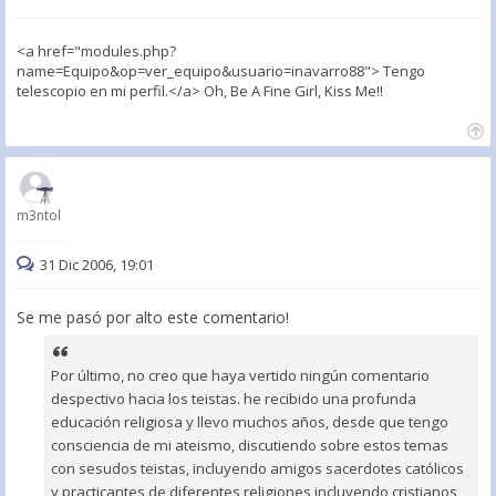
<a href="modules.php?
name=Equipo&op=ver_equipo&usuario=inavarro88"> Tengo
telescopio en mi perfil.</a> Oh, Be A Fine Girl, Kiss Me!!
m3ntol
31 Dic 2006, 19:01
Se me pasó por alto este comentario!
Por último, no creo que haya vertido ningún comentario
despectivo hacia los teistas. he recibido una profunda
educación religiosa y llevo muchos años, desde que tengo
consciencia de mi ateismo, discutiendo sobre estos temas
con sesudos teistas, incluyendo amigos sacerdotes católicos
y practicantes de diferentes religiones incluyendo cristianos