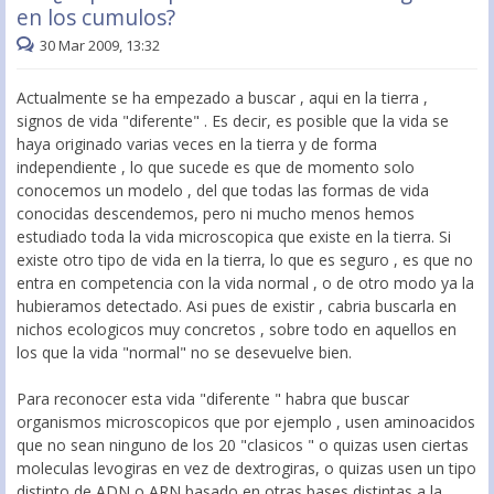
en los cumulos?
30 Mar 2009, 13:32
Actualmente se ha empezado a buscar , aqui en la tierra ,
signos de vida "diferente" . Es decir, es posible que la vida se
haya originado varias veces en la tierra y de forma
independiente , lo que sucede es que de momento solo
conocemos un modelo , del que todas las formas de vida
conocidas descendemos, pero ni mucho menos hemos
estudiado toda la vida microscopica que existe en la tierra. Si
existe otro tipo de vida en la tierra, lo que es seguro , es que no
entra en competencia con la vida normal , o de otro modo ya la
hubieramos detectado. Asi pues de existir , cabria buscarla en
nichos ecologicos muy concretos , sobre todo en aquellos en
los que la vida "normal" no se desevuelve bien.
Para reconocer esta vida "diferente " habra que buscar
organismos microscopicos que por ejemplo , usen aminoacidos
que no sean ninguno de los 20 "clasicos " o quizas usen ciertas
moleculas levogiras en vez de dextrogiras, o quizas usen un tipo
distinto de ADN o ARN basado en otras bases distintas a la