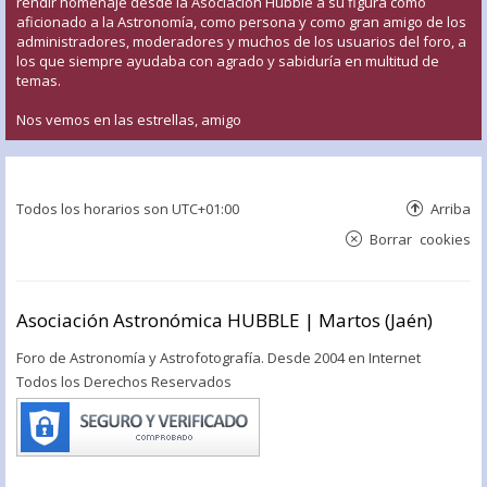
rendir homenaje desde la Asociación Hubble a su figura como
aficionado a la Astronomía, como persona y como gran amigo de los
administradores, moderadores y muchos de los usuarios del foro, a
los que siempre ayudaba con agrado y sabiduría en multitud de
temas.
Nos vemos en las estrellas, amigo
Todos los horarios son
UTC+01:00
Arriba
Borrar cookies
Asociación Astronómica HUBBLE | Martos (Jaén)
Foro de Astronomía y Astrofotografía. Desde 2004 en Internet
Todos los Derechos Reservados