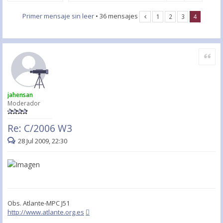
Primer mensaje sin leer
• 36 mensajes
1
2
3
4
Citar
jahensan
Moderador
Re: C/2006 W3
28 Jul 2009, 22:30
Obs. Atlante-MPC J51
http://www.atlante.org.es