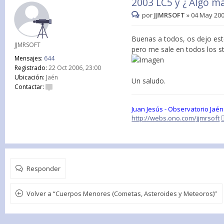
2003 LC5 y ¿ Algo má
por
JJMRSOFT
»
04 May 200
Buenas a todos, os dejo este
JJMRSOFT
pero me sale en todos los s
Mensajes:
644
Registrado:
22 Oct 2006, 23:00
Ubicación:
Jaén
Un saludo.
Contactar:
Juan Jesús - Observatorio Jaén
http://webs.ono.com/jjmrsoft
Responder
Volver a “Cuerpos Menores (Cometas, Asteroides y Meteoros)”