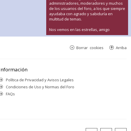
administradores, moderadores y muchos
de los usuarios del foro, a los que siempre
ayudaba con agrado y sabiduría en
multitud de temas.
Nos vemos en las estrellas, amigo
Borrar cookies
Arriba
Información
Política de Privacidad y Avisos Legales
Condiciones de Uso y Normas del Foro
FAQs