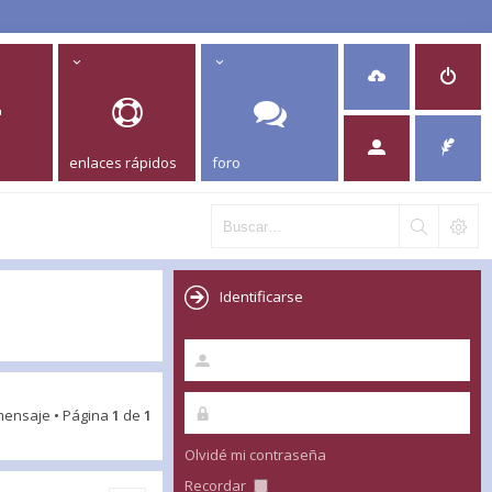
enlaces rápidos
foro
Identificarse
mensaje • Página
1
de
1
Olvidé mi contraseña
Recordar