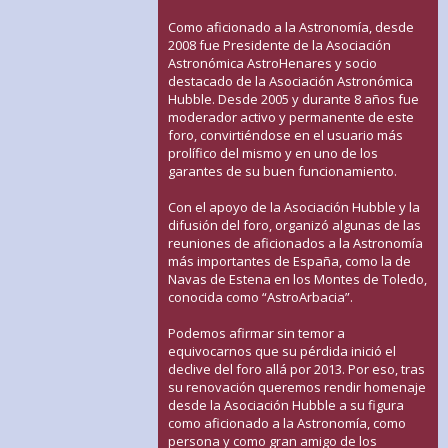
Como aficionado a la Astronomía, desde
2008 fue Presidente de la Asociación
Astronómica AstroHenares y socio
destacado de la Asociación Astronómica
Hubble. Desde 2005 y durante 8 años fue
moderador activo y permanente de este
foro, convirtiéndose en el usuario más
prolífico del mismo y en uno de los
garantes de su buen funcionamiento.
Con el apoyo de la Asociación Hubble y la
difusión del foro, organizó algunas de las
reuniones de aficionados a la Astronomía
más importantes de España, como la de
Navas de Estena en los Montes de Toledo,
conocida como “AstroArbacia”.
Podemos afirmar sin temor a
equivocarnos que su pérdida inició el
declive del foro allá por 2013. Por eso, tras
su renovación queremos rendir homenaje
desde la Asociación Hubble a su figura
como aficionado a la Astronomía, como
persona y como gran amigo de los