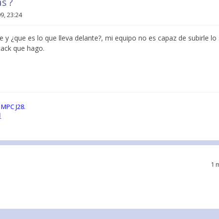
s ?
9, 23:24
 y ¿que es lo que lleva delante?, mi equipo no es capaz de subirle lo 
tack que hago.
 MPC J28.
1 