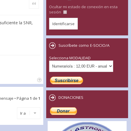
Citar
Ocultar mi estado de conexión en esta
sesión
suficiente la SNR,
Suscríbete como E-SOCIO/A
Selecciona MODALIDAD
DONACIONES
mensaje • Página
1
de
1
Ir a