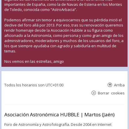
importantes de España, como la de Navas de Estena en los Montes
de Toledo, conocida como “AstroArbacia”.
Podemos afirmar sin temor a equivocarnos que su pérdida inició el
declive del foro allá por 2013. Por eso, tras su renovación queremos
rendir homenaje desde la Asociación Hubble a su figura como
aficionado a la Astronomía, como persona y como gran amigo de los
administradores, moderadores y muchos de los usuarios del foro, a
los que siempre ayudaba con agrado y sabiduría en multitud de
temas.
Nos vemos en las estrellas, amigo
Todos los horarios son
UTC+01:00
Arriba
Borrar cookies
Asociación Astronómica HUBBLE | Martos (Jaén)
Foro de Astronomía y Astrofotografía. Desde 2004 en Internet