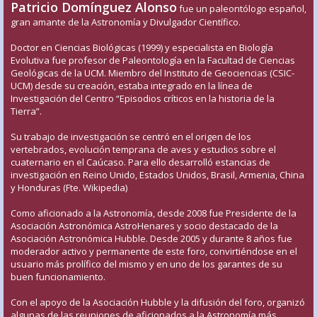
Patricio Domínguez Alonso
fue un paleontólogo español,
gran amante de la Astronomía y Divulgador Científico.
Doctor en Ciencias Biológicas (1999) y especialista en Biología
Evolutiva fue profesor de Paleontología en la Facultad de Ciencias
Geológicas de la UCM. Miembro del Instituto de Geociencias (CSIC-
UCM) desde su creación, estaba integrado en la línea de
Investigación del Centro “Episodios críticos en la historia de la
Tierra”.
Su trabajo de investigación se centró en el origen de los
vertebrados, evolución temprana de aves y estudios sobre el
cuaternario en el Caúcaso. Para ello desarrolló estancias de
investigación en Reino Unido, Estados Unidos, Brasil, Armenia, China
y Honduras (Fte. Wikipedia)
Como aficionado a la Astronomía, desde 2008 fue Presidente de la
Asociación Astronómica AstroHenares y socio destacado de la
Asociación Astronómica Hubble. Desde 2005 y durante 8 años fue
moderador activo y permanente de este foro, convirtiéndose en el
usuario más prolífico del mismo y en uno de los garantes de su
buen funcionamiento.
Con el apoyo de la Asociación Hubble y la difusión del foro, organizó
algunas de las reuniones de aficionados a la Astronomía más