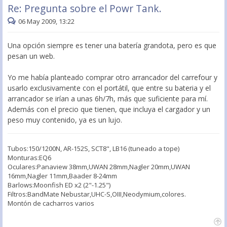
Re: Pregunta sobre el Powr Tank.
06 May 2009, 13:22
Una opción siempre es tener una batería grandota, pero es que
pesan un web.
Yo me había planteado comprar otro arrancador del carrefour y
usarlo exclusivamente con el portátil, que entre su bateria y el
arrancador se irían a unas 6h/7h, más que suficiente para mí.
Además con el precio que tienen, que incluya el cargador y un
peso muy contenido, ya es un lujo.
Tubos:150/1200N, AR-152S, SCT8", LB16 (tuneado a tope)
Monturas:EQ6
Oculares:Panaview 38mm,UWAN 28mm,Nagler 20mm,UWAN
16mm,Nagler 11mm,Baader 8-24mm
Barlows:Moonfish ED x2 (2"-1.25")
Filtros:BandMate Nebustar,UHC-S,OIII,Neodymium,colores.
Montón de cacharros varios