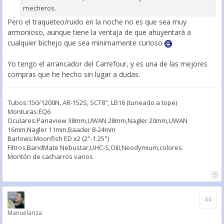
mecheros.
Pero el traqueteo/ruido en la noche no es que sea muy
armonioso, aunque tiene la ventaja de que ahuyentará a
cualquier bichejo que sea minimamente curioso
Yo tengo el arrancador del Carrefour, y es una de las mejores
compras que he hecho sin lugar a dudas.
Tubos:150/1200N, AR-152S, SCT8", LB16 (tuneado a tope)
Monturas:EQ6
Oculares:Panaview 38mm,UWAN 28mm,Nagler 20mm,UWAN
16mm,Nagler 11mm,Baader 8-24mm
Barlows:Moonfish ED x2 (2"-1.25")
Filtros:BandMate Nebustar,UHC-S,OIII,Neodymium,colores.
Montón de cacharros varios
Citar
Manuelariza