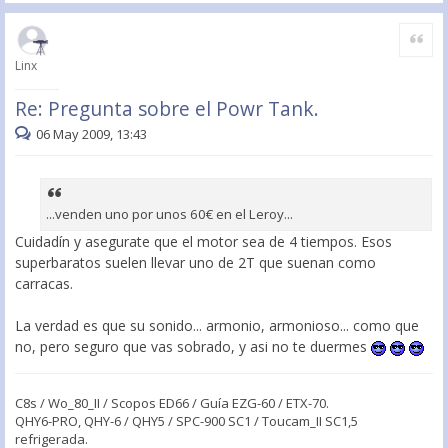
Citar
Linx
Re: Pregunta sobre el Powr Tank.
06 May 2009, 13:43
...venden uno por unos 60€ en el Leroy...
Cuidadín y asegurate que el motor sea de 4 tiempos. Esos
superbaratos suelen llevar uno de 2T que suenan como
carracas.
La verdad es que su sonido... armonio, armonioso... como que
no, pero seguro que vas sobrado, y asi no te duermes
C8s / Wo_80_II / Scopos ED66 / Guía EZG-60 / ETX-70.
QHY6-PRO, QHY-6 / QHY5 / SPC-900 SC1 / Toucam_II SC1,5
refrigerada.