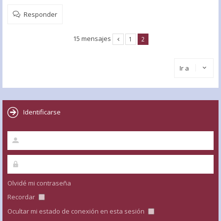
Responder
15 mensajes
1
2
Ir a
Identificarse
Olvidé mi contraseña
Recordar
Ocultar mi estado de conexión en esta sesión